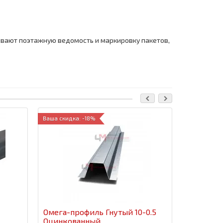
ливают поэтажную ведомость и маркировку пакетов,
Ваша скидка: -18%
Омега-профиль Гнутый 10-0.5
Омега-пр
Оцинкованный
Полиэст