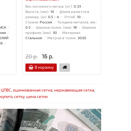
Вес погонного метра, (кг):
0.33
Вес погонно
Высота, (мм):
10
Длина режется в
Высота, (мм
размер, (м):
0,5 - 4
Отгиб:
10
размер, (м)
Страна:
Россия
Толщина металла, мм.:
Страна:
Рос
 МСК
0.5
Ширина полок, (мм):
18
Ширина
0.5
Ширин
ная
профиля, (мм):
30
Материал:
профиля, (м
СКИЙ
Стальной
Метров в тонне:
3030
Стальной
88
20 р.
16 р.
35 р.
В корзину
В кор
,
ЦПВС
,
оцинкованная сетка
,
нержавеющая сетка
,
,
купить сетку
,
цена сетки