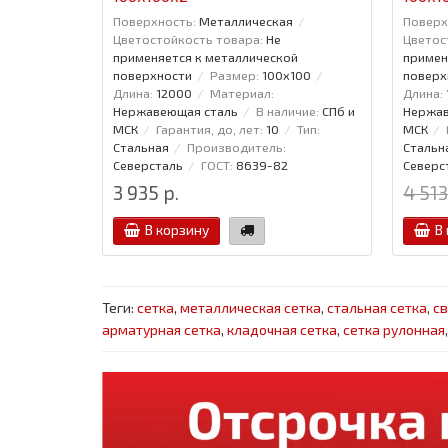
Поверхность:
Металлическая
Поверх
Цветостойкость товара:
Не
Цветос
применяется к металлической
примен
поверхности
Размер:
100x100
поверх
Длина:
12000
Материал:
Длина:
Нержавеющая сталь
В наличие:
СПб и
Нержав
МСК
Гарантия, до, лет:
10
Тип:
МСК
Стальная
Производитель:
Стальн
Северсталь
ГОСТ:
8639-82
Северс
3 935 р.
4 513
В корзину
В
Теги:
сетка
,
металлическая сетка
,
стальная сетка
,
св
арматурная сетка
,
кладочная сетка
,
сетка рулонная