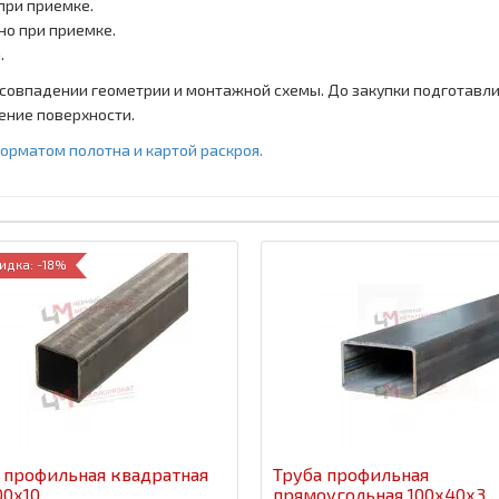
 при приемке.
но при приемке.
.
ри совпадении геометрии и монтажной схемы. До закупки подготав
ение поверхности.
форматом полотна и картой раскроя.
идка: -18%
 профильная квадратная
Труба профильная
00x10
прямоугольная 100x40x3