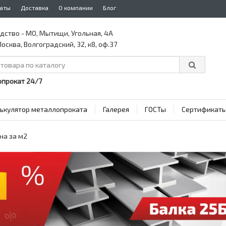
аты
Доставка
О компании
Блог
дство - МО, Мытищи, Угольная, 4А
осква, Волгоградский, 32, к8, оф.37
прокат 24/7
ькулятор металлопроката
Галерея
ГОСТы
Сертификат
на за м2