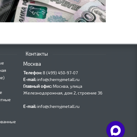
Контакты
ые
Москва
ная
Телефон:
8 (499) 450‑97-07
е)
E-mail:
info@chernyjmetall.ru
Главный офис:
Москва, улица
е
Железнодорожная, дом 2, строение 36
атные
E-mail:
info@chernyjmetall.ru
ованные