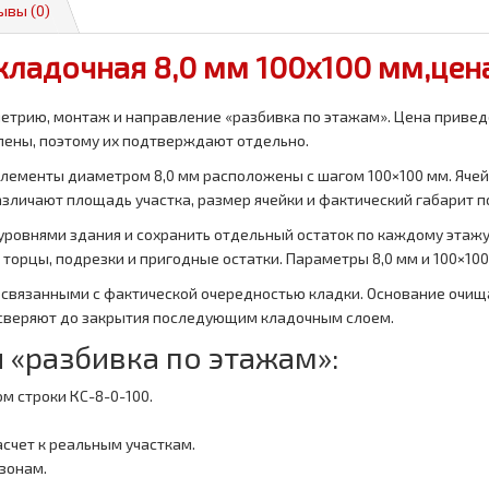
ывы (0)
кладочная 8,0 мм 100х100 мм,цен
ометрию, монтаж и направление «разбивка по этажам». Цена приве
плены, поэтому их подтверждают отдельно.
элементы диаметром 8,0 мм расположены с шагом 100×100 мм. Ячей
зличают площадь участка, размер ячейки и фактический габарит п
ровнями здания и сохранить отдельный остаток по каждому этажу
орцы, подрезки и пригодные остатки. Параметры 8,0 мм и 100×100
связанными с фактической очередностью кладки. Основание очища
и сверяют до закрытия последующим кладочным слоем.
 «разбивка по этажам»:
м строки КС-8-0-100.
счет к реальным участкам.
зонам.