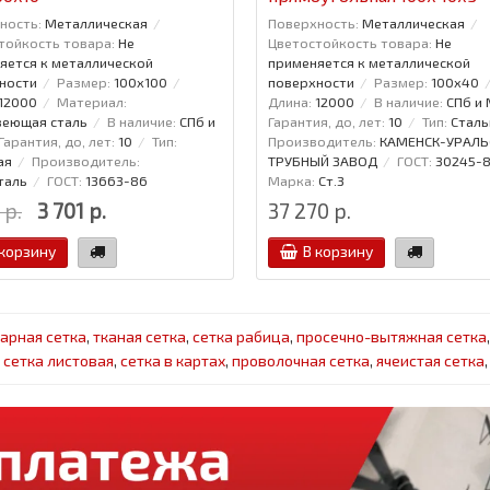
ность:
Металлическая
Поверхность:
Металлическая
тойкость товара:
Не
Цветостойкость товара:
Не
яется к металлической
применяется к металлической
ности
Размер:
100x100
поверхности
Размер:
100x40
12000
Материал:
Длина:
12000
В наличие:
СПб и
еющая сталь
В наличие:
СПб и
Гарантия, до, лет:
10
Тип:
Сталь
Гарантия, до, лет:
10
Тип:
Производитель:
КАМЕНСК-УРАЛЬ
ая
Производитель:
ТРУБНЫЙ ЗАВОД
ГОСТ:
30245-
таль
ГОСТ:
13663-86
Марка:
Ст.3
 р.
3 701 р.
37 270 р.
 корзину
В корзину
арная сетка
,
тканая сетка
,
сетка рабица
,
просечно-вытяжная сетка
,
сетка листовая
,
сетка в картах
,
проволочная сетка
,
ячеистая сетка