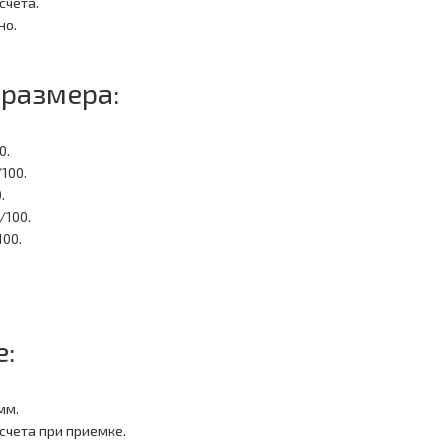
счета.
но.
размера:
0.
100.
.
/100.
100.
.
е:
мм.
счета при приемке.