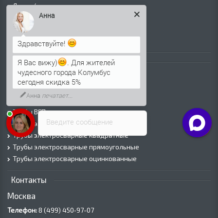
Лист х/к
Анна
Просечно-вытяжной лист (ПВЛ)
Лист рифленый
Лист оцинкованный
Здравствуйте!
Трубы
Я Вас вижу)
. Для жителей
чудесного города Колумбус
Трубы горячедеформированные
сегодня скидка 5%
Труба холоднодеформированная
Анна
печатает...
Трубы ВГП (Водогазопроводные)
Трубы ВГП оцинкованные
Введите сообщение
Трубы электросварные круглые
Трубы электросварные квадратные
Трубы электросварные прямоугольные
Трубы электросварные оцинкованные
Контакты
Москва
Телефон:
8 (499) 450‑97-07