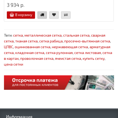
3 934 р.
В корзину
Теги:
сетка
,
металлическая сетка
,
стальная сетка
,
сварная
сетка
,
тканая сетка
,
сетка рабица
,
просечно-вытяжная сетка
,
ЦПВС
,
оцинкованная сетка
,
нержавеющая сетка
,
арматурная
сетка
,
кладочная сетка
,
сетка рулонная
,
сетка листовая
,
сетка
в картах
,
проволочная сетка
,
ячеистая сетка
,
купить сетку
,
цена сетки
Информация