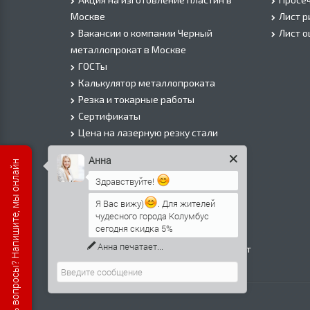
Москве
Лист 
Вакансии о компании Черный
Лист 
металлопрокат в Москве
ГОСТы
Калькулятор металлопроката
Резка и токарные работы
Сертификаты
Цена на лазерную резку стали
Цена на плазменую резку стали
Анна
Есть вопросы? Напишите, мы онлайн
Цена на резку газом или болгаркой
Здравствуйте!
О Компании
Информация о доставке
Я Вас вижу)
. Для жителей
чудесного города Колумбус
Политика безопасности
сегодня скидка 5%
Контакты
Анна
печатает...
Прайс лист на черный металлопрокат
в Москве