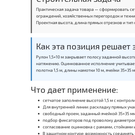
Практическая задача товара — сформировать се
ограждений, хозяйственных перегородок и техни
Проектная высота, длина прямых отрезков и тип
Как эта позиция решает 
Рулон 1,5×10 м закрывает полосу заданной высо
натяжению. Оцинкованное исполнение учитывает
полотна 1,5 м, длины намотки 10 м, ячейки 35×35 
Что дает применение:
сетчатое заполнение высотой 1,5 м с контро
Для внутренней линии: раскладку прямых уча
свободный проем, заданный ячейкой 35×35 м
подбор фиксаторов под проволоку диаметром
согласование оцинковка с рамами, стойками 
В защитном контуре: возможность соединять