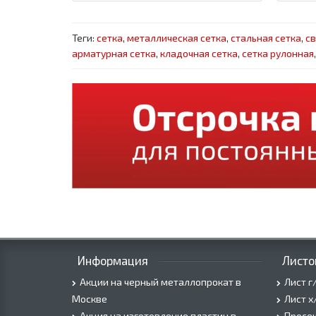
Теги:
сетка
,
металлическая сетка
,
стальная сетка
,
св
арматурная сетка
,
кладочная сетка
,
сетка рулонная
Информация
Листо
Акции на черный металлопрокат в
Лист г
Москве
Лист х
Акция на изготовление пластин в
Просеч