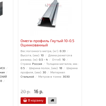
Омега-профиль Гнутый 10-0.5
Омега-пр
Оцинкованный
Полиэст
Вес погонного метра, (кг):
0.33
Вес погонно
Высота, (мм):
10
Длина режется в
Высота, (мм
размер, (м):
0,5 - 4
Отгиб:
10
размер, (м)
Страна:
Россия
Толщина металла, мм.:
Страна:
Рос
 МСК
0.5
Ширина полок, (мм):
18
Ширина
0.5
Ширин
ная
профиля, (мм):
30
Материал:
профиля, (м
СКИЙ
Стальной
Метров в тонне:
3030
Стальной
88
20 р.
16 р.
35 р.
В корзину
В кор