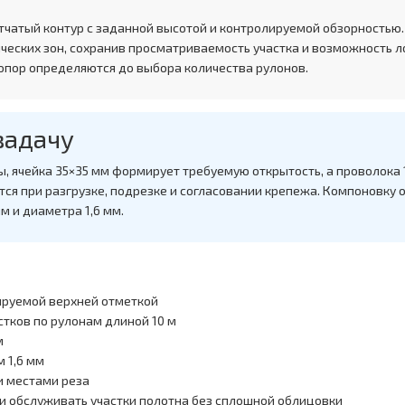
тчатый контур с заданной высотой и контролируемой обзорностью
ческих зон, сохранив просматриваемость участка и возможность л
 опор определяются до выбора количества рулонов.
задачу
ты, ячейка 35×35 мм формирует требуемую открытость, а проволока
ся при разгрузке, подрезке и согласовании крепежа. Компоновк
мм и диаметра 1,6 мм.
лируемой верхней отметкой
стков по рулонам длиной 10 м
м
 1,6 мм
и местами реза
 и обслуживать участки полотна без сплошной облицовки