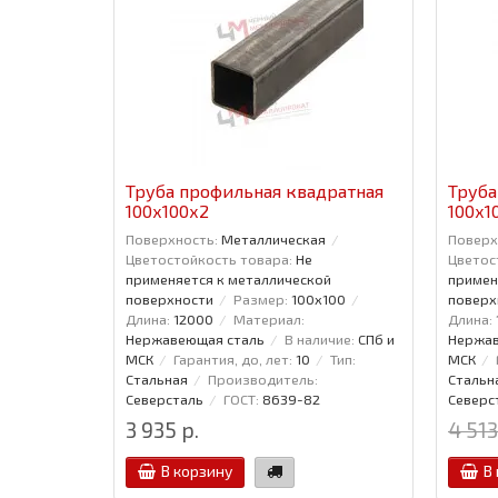
Труба профильная квадратная
Труба
100x100x2
100x1
Поверхность:
Металлическая
Поверх
Цветостойкость товара:
Не
Цветос
применяется к металлической
примен
поверхности
Размер:
100x100
поверх
Длина:
12000
Материал:
Длина:
Нержавеющая сталь
В наличие:
СПб и
Нержав
МСК
Гарантия, до, лет:
10
Тип:
МСК
Стальная
Производитель:
Стальн
Северсталь
ГОСТ:
8639-82
Северс
3 935 р.
4 513
В корзину
В