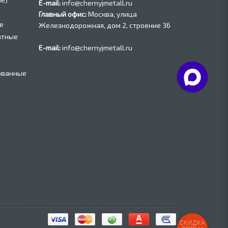
E-mail:
info@chernyjmetall.ru
Главный офис:
Москва, улица
е
Железнодорожная, дом 2, строение 36
атные
E-mail:
info@chernyjmetall.ru
ованные
СКИДКА