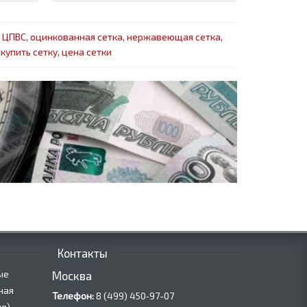
,
ЦПВС
,
оцинкованная сетка
,
нержавеющая сетка
,
,
купить сетку
,
цена сетки
Контакты
ые
Москва
ная
Телефон:
8 (499) 450‑97-07
е)