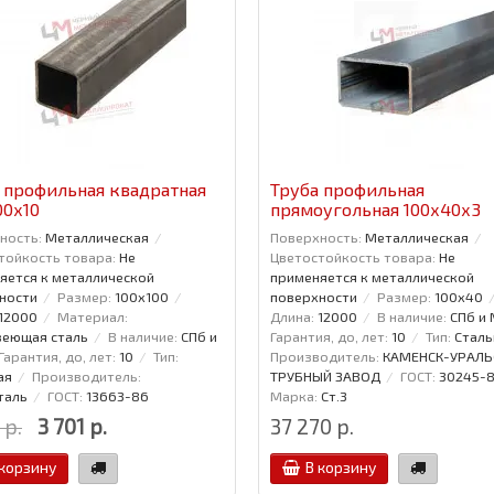
 профильная квадратная
Труба профильная
00x10
прямоугольная 100x40x3
ность:
Металлическая
Поверхность:
Металлическая
тойкость товара:
Не
Цветостойкость товара:
Не
яется к металлической
применяется к металлической
ности
Размер:
100x100
поверхности
Размер:
100x40
12000
Материал:
Длина:
12000
В наличие:
СПб и
еющая сталь
В наличие:
СПб и
Гарантия, до, лет:
10
Тип:
Сталь
Гарантия, до, лет:
10
Тип:
Производитель:
КАМЕНСК-УРАЛЬ
ая
Производитель:
ТРУБНЫЙ ЗАВОД
ГОСТ:
30245-
таль
ГОСТ:
13663-86
Марка:
Ст.3
 р.
3 701 р.
37 270 р.
 корзину
В корзину