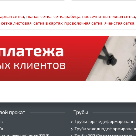
арная сетка
,
тканая сетка
,
сетка рабица
,
просечно-вытяжная сетка
,
сетка листовая
,
сетка в картах
,
проволочная сетка
,
ячеистая сетка
вой прокат
Трубы
/к
Трубы горячедеформированн
/к
Труба холоднодеформирован
но-вытяжной лист (ПВЛ)
Трубы ВГП (Водогазопроводны