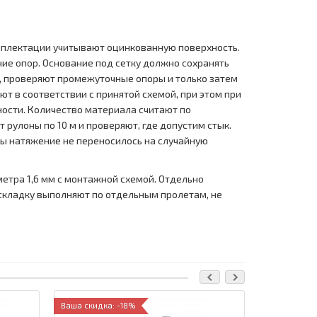
омплектации учитывают оцинкованную поверхность.
ие опор. Основание под сетку должно сохранять
, проверяют промежуточные опоры и только затем
т в соответствии с принятой схемой, при этом при
хности. Количество материала считают по
рулоны по 10 м и проверяют, где допустим стык.
бы натяжение не переносилось на случайную
метра 1,6 мм с монтажной схемой. Отдельно
аскладку выполняют по отдельным пролетам, не
Ваша скидка: -18%