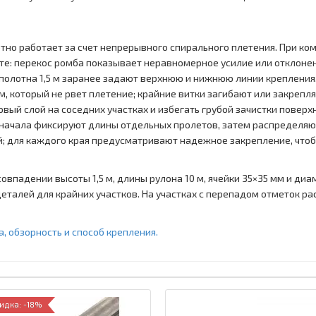
лотно работает за счет непрерывного спирального плетения. При к
оте: перекос ромба показывает неравномерное усилие или отклонен
полотна 1,5 м заранее задают верхнюю и нижнюю линии крепления
 который не рвет плетение; крайние витки загибают или закрепляю
овый слой на соседних участках и избегать грубой зачистки повер
начала фиксируют длины отдельных пролетов, затем распределяют 
й; для каждого края предусматривают надежное закрепление, что
овпадении высоты 1,5 м, длины рулона 10 м, ячейки 35×35 мм и диа
еталей для крайних участков. На участках с перепадом отметок р
, обзорность и способ крепления.
идка: -18%