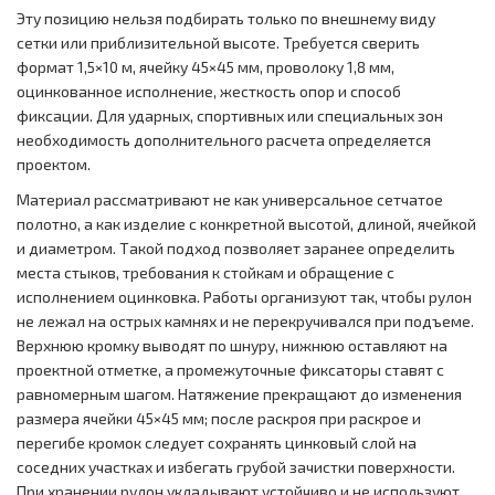
Эту позицию нельзя подбирать только по внешнему виду
сетки или приблизительной высоте. Требуется сверить
формат 1,5×10 м, ячейку 45×45 мм, проволоку 1,8 мм,
оцинкованное исполнение, жесткость опор и способ
фиксации. Для ударных, спортивных или специальных зон
необходимость дополнительного расчета определяется
проектом.
Материал рассматривают не как универсальное сетчатое
полотно, а как изделие с конкретной высотой, длиной, ячейкой
и диаметром. Такой подход позволяет заранее определить
места стыков, требования к стойкам и обращение с
исполнением оцинковка. Работы организуют так, чтобы рулон
не лежал на острых камнях и не перекручивался при подъеме.
Верхнюю кромку выводят по шнуру, нижнюю оставляют на
проектной отметке, а промежуточные фиксаторы ставят с
равномерным шагом. Натяжение прекращают до изменения
размера ячейки 45×45 мм; после раскроя при раскрое и
перегибе кромок следует сохранять цинковый слой на
соседних участках и избегать грубой зачистки поверхности.
При хранении рулон укладывают устойчиво и не используют