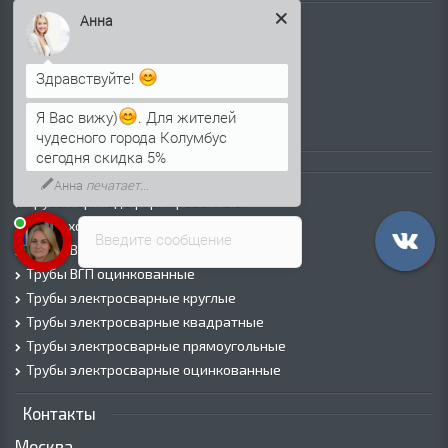
Листовой прокат
Анна
Лист г/к
Лист х/к
Здравствуйте!
Просечно-вытяжной лист (ПВЛ)
Лист рифленый
Я Вас вижу)
. Для жителей
Лист оцинкованный
чудесного города Колумбус
сегодня скидка 5%
Трубы
Анна
печатает...
Трубы горячедеформированные
Труба холоднодеформированная
Введите сообщение
Трубы ВГП (Водогазопроводные)
Трубы ВГП оцинкованные
Трубы электросварные круглые
Трубы электросварные квадратные
Трубы электросварные прямоугольные
Трубы электросварные оцинкованные
Контакты
Москва