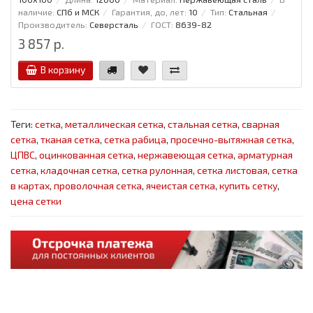
наличие:
СПб и МСК
Гарантия, до, лет:
10
Тип:
Стальная
Производитель:
Северсталь
ГОСТ:
8639-82
3 857 р.
В корзину
Теги:
сетка
,
металлическая сетка
,
стальная сетка
,
сварная
сетка
,
тканая сетка
,
сетка рабица
,
просечно-вытяжная сетка
,
ЦПВС
,
оцинкованная сетка
,
нержавеющая сетка
,
арматурная
сетка
,
кладочная сетка
,
сетка рулонная
,
сетка листовая
,
сетка
в картах
,
проволочная сетка
,
ячеистая сетка
,
купить сетку
,
цена сетки