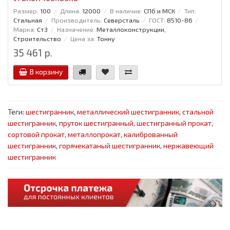
Размер:
100
Длина:
12000
В наличие:
СПб и МСК
Тип:
Стальная
Производитель:
Северсталь
ГОСТ:
8510-86
Марка:
Ст3
Назначение:
Металлоконструкции,
Строительство
Цена за:
Тонну
35 461 р.
В корзину
Теги:
шестигранник
,
металлический шестигранник
,
стальной
шестигранник
,
пруток шестигранный
,
шестигранный прокат
,
сортовой прокат
,
металлопрокат
,
калиброванный
шестигранник
,
горячекатаный шестигранник
,
нержавеющий
шестигранник