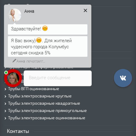
Листовой прокат
Анна
Лист г/к
Лист х/к
Здравствуйте!
Просечно-вытяжной лист (ПВЛ)
Лист рифленый
Я Вас вижу)
. Для жителей
Лист оцинкованный
чудесного города Колумбус
сегодня скидка 5%
Трубы
Анна
печатает...
Трубы горячедеформированные
Труба холоднодеформированная
Введите сообщение
Трубы ВГП (Водогазопроводные)
Трубы ВГП оцинкованные
Трубы электросварные круглые
Трубы электросварные квадратные
Трубы электросварные прямоугольные
Трубы электросварные оцинкованные
Контакты