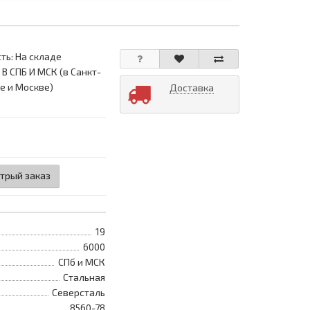
ть: На складе
 В СПБ И МСК (в Санкт-
е и Москве)
Доставка
трый заказ
19
6000
СПб и МСК
Стальная
Северсталь
8560-78