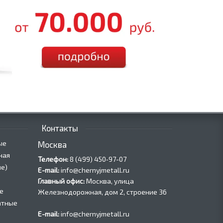
Контакты
ые
Москва
ная
Телефон:
8 (499) 450‑97-07
е)
E-mail:
info@chernyjmetall.ru
Главный офис:
Москва, улица
е
Железнодорожная, дом 2, строение 36
атные
E-mail:
info@chernyjmetall.ru