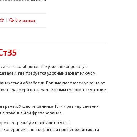
0 отзывов
Ст35
осится к калиброванному металлопрокату с
деталей, где требуется удобный захват ключом.
ханической обработки. Ровные плоскости упрощают
чность размера по параллельным граням, отсутствие
е граней. У шестигранника 19 мм размер сечения
ия, точения или фрезерования.
нарезают резьбу и включают в узлы
ые операции, снятие фасок и при необходимости