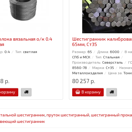
лока вязальная о/к 0.4
Шестигранник калибров
ая
65мм, Ст35
р:
0.4
Тип:
светлая
Размер:
65
Длина:
6000
В н
СПб и МСК
Тип:
Стальная
Производитель:
Северсталь
ГО
8560-78
Марка:
Ст35
Назнач
Металлоизделия
Цена за:
Тонн
8 р.
80 257 р.
 корзину
В корзину
стальной шестигранник
,
пруток шестигранный
,
шестигранный прока
веющий шестигранник