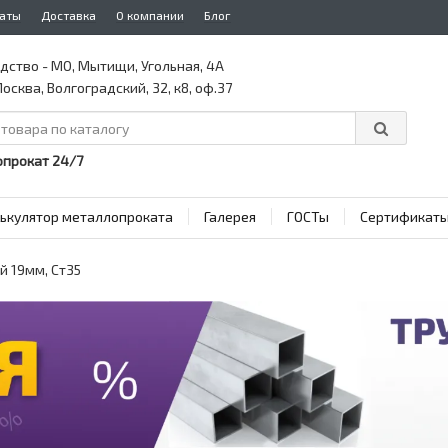
аты
Доставка
О компании
Блог
дство - МО, Мытищи, Угольная, 4А
осква, Волгоградский, 32, к8, оф.37
прокат 24/7
ькулятор металлопроката
Галерея
ГОСТы
Сертификат
 19мм, Ст35