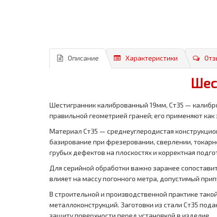
Описание
Характеристики
Отз
Шес
Шестигранник калиброванный 19мм, Ст35 — калибро
правильной геометрией граней; его применяют как 
Материал Ст35 — среднеуглеродистая конструкцион
базирование при фрезеровании, сверлении, токарно
грубых дефектов на плоскостях и корректная подго
Для серийной обработки важно заранее сопоставить
влияет на массу погонного метра, допустимый прип
В строительной и производственной практике такой 
металлоконструкций. Заготовки из стали Ст35 под
защиту поверхности перед установкой в изделие.