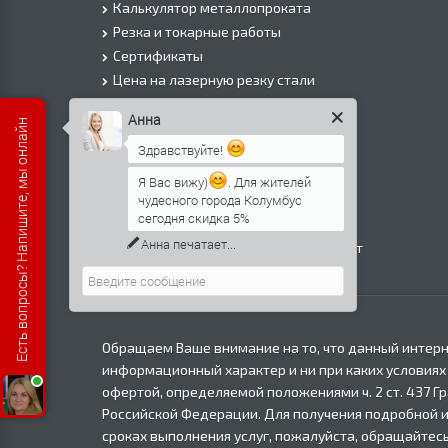
Калькулятор металлопроката
Резка и токарные работы
Сертификаты
Цена на лазерную резку стали
Цена на плазменую резку стали
Анна
Есть вопросы? Напишите, мы онлайн
Цена на резку газом или болгаркой
Здравствуйте!
О Компании
Информация о доставке
Я Вас вижу)
. Для жителей
чудесного города Колумбус
Политика безопасности
сегодня скидка 5%
Контакты
Анна
печатает...
Прайс лист на черный металлопрокат
в Москве
Обращаем Ваше внимание на то, что данный интерн
информационный характер и ни при каких условиях
офертой, определяемой положениями ч. 2 ст. 437 Г
Российской Федерации. Для получения подробной 
сроках выполнения услуг, пожалуйста, обращайтесь