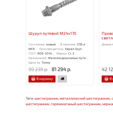
Шуруп путевой М24х170
Прово
светл
Состояние:
новый
В наличие:
СПб и
Диамет
МСК
Производитель:
Евраз Груп
ГОСТ:
809-2014
Марка:
Ст.3
Назначение:
Железнодорожные пути
Цена за:
Тонну
99 239 р.
81 294 р.
42 12
В корзину
В
Теги:
шестигранник
,
металлический шестигранник
,
шестигранник
,
горячекатаный шестигранник
,
нержа