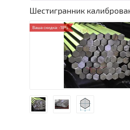
Шестигранник калиброван
Ваша скидка: -18%