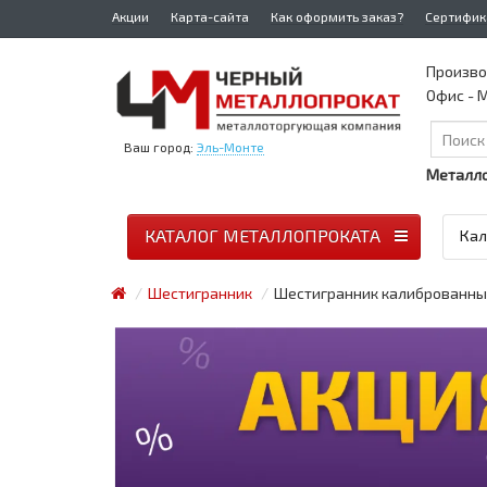
Акции
Карта-сайта
Как оформить заказ?
Сертифик
Произво
Офис - М
Ваш город:
Эль-Монте
Металло
КАТАЛОГ МЕТАЛЛОПРОКАТА
Кал
Шестигранник
Шестигранник калиброванный