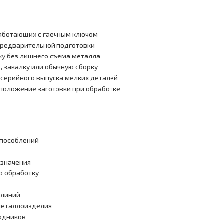
работающих с гаечным ключом
предварительной подготовки
ку без лишнего съема металла
, закалку или обычную сборку
 серийного выпуска мелких деталей
положение заготовки при обработке
способлений
азначения
ю обработку
 линий
металлоизделия
ходников