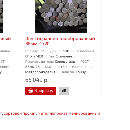
анный
Шестигранник калиброванный
36мм, Ст20
аличие:
Размер:
36
Длина:
6000
В наличие:
СПб и МСК
Тип:
Стальная
СТ:
Производитель:
Северсталь
ГОСТ:
ение:
8560-78
Марка:
Ст20
Назначение:
у
Металлоизделия
Цена за:
Тонну
65 049 р.
В корзину
т
,
сортовой прокат
,
металлопрокат
,
калиброванный