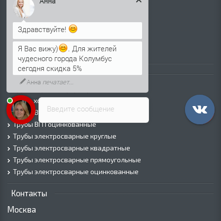
Анна
Лист г/к
Лист х/к
Здравствуйте!
Просечно-вытяжной лист (ПВЛ)
Лист рифленый
Я Вас вижу)
. Для жителей
Лист оцинкованный
чудесного города Колумбус
сегодня скидка 5%
Трубы
Анна
печатает...
Трубы горячедеформированные
Труба холоднодеформированная
Введите сообщение
Трубы ВГП (Водогазопроводные)
Трубы ВГП оцинкованные
Трубы электросварные круглые
Трубы электросварные квадратные
Трубы электросварные прямоугольные
Трубы электросварные оцинкованные
Контакты
Москва