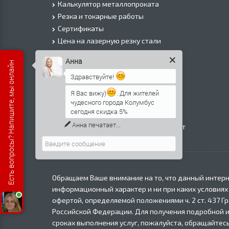
Калькулятор металлопроката
Резка и токарные работы
Сертификаты
Цена на лазерную резку стали
Цена на плазменую резку стали
Анна
Есть вопросы? Напишите, мы онлайн
Цена на резку газом или болгаркой
Здравствуйте!
О Компании
Информация о доставке
Я Вас вижу)
. Для жителей
чудесного города Колумбус
Политика безопасности
сегодня скидка 5%
Контакты
Анна
печатает...
Прайс лист на черный металлопрокат
в Москве
Обращаем Ваше внимание на то, что данный интерн
информационный характер и ни при каких условиях
офертой, определяемой положениями ч. 2 ст. 437 Г
Российской Федерации. Для получения подробной 
сроках выполнения услуг, пожалуйста, обращайтесь