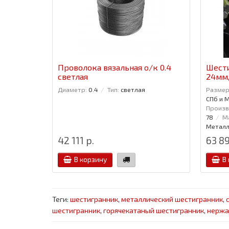
Проволока вязальная о/к 0.4
Шест
светлая
24мм,
Диаметр:
0.4
Тип:
светлая
Размер
СПб и 
Произв
78
М
Металл
42 111 р.
63 89
В корзину
В
Теги:
шестигранник
,
металлический шестигранник
,
шестигранник
,
горячекатаный шестигранник
,
нержа