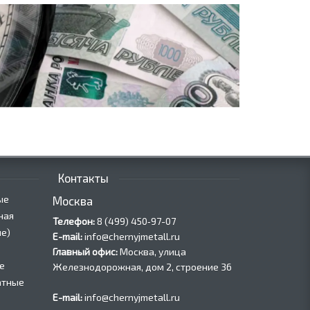
Контакты
ые
Москва
ная
Телефон:
8 (499) 450‑97-07
е)
E-mail:
info@chernyjmetall.ru
Главный офис:
Москва, улица
е
Железнодорожная, дом 2, строение 36
атные
E-mail:
info@chernyjmetall.ru