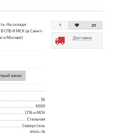
ть: На складе
 В СПБ И МСК (в Санкт-
е и Москве)
Доставка
трый заказ
36
6000
СПб и МСК
Стальная
Северсталь
8560-78