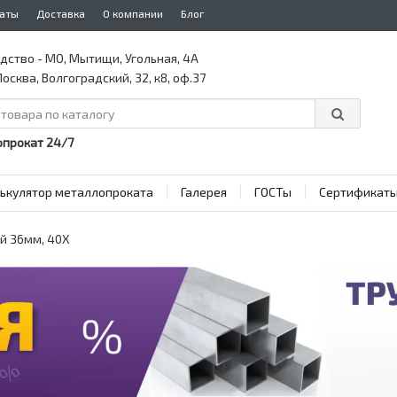
аты
Доставка
О компании
Блог
дство - МО, Мытищи, Угольная, 4А
осква, Волгоградский, 32, к8, оф.37
прокат 24/7
ькулятор металлопроката
Галерея
ГОСТы
Сертификат
й 36мм, 40Х