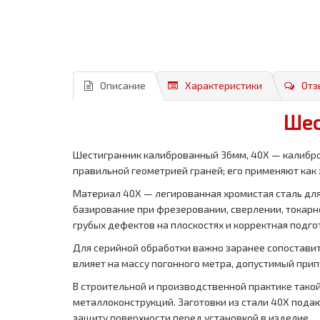
Описание
Характеристики
Отз
Шес
Шестигранник калиброванный 36мм, 40Х — калибро
правильной геометрией граней; его применяют как 
Материал 40Х — легированная хромистая сталь для
базирование при фрезеровании, сверлении, токарно
грубых дефектов на плоскостях и корректная подго
Для серийной обработки важно заранее сопоставить
влияет на массу погонного метра, допустимый прип
В строительной и производственной практике такой 
металлоконструкций. Заготовки из стали 40Х пода
защиту поверхности перед установкой в изделие.