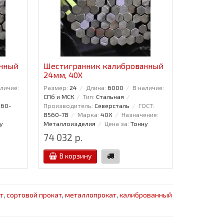
анный
Шестигранник калиброванный
24мм, 40Х
аличие:
Размер:
24
Длина:
6000
В наличие:
СПб и МСК
Тип:
Стальная
560-
Производитель:
Северсталь
ГОСТ:
8560-78
Марка:
40Х
Назначение:
у
Металлоизделия
Цена за:
Тонну
74 032 р.
В корзину
т
,
сортовой прокат
,
металлопрокат
,
калиброванный