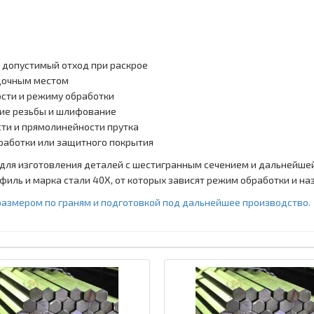
и допустимый отход при раскрое
адочным местом
ости и режиму обработки
ание резьбы и шлифование
сти и прямолинейности прутка
работки или защитного покрытия
для изготовления деталей с шестигранным сечением и дальнейше
иль и марка стали 40Х, от которых зависят режим обработки и на
азмером по граням и подготовкой под дальнейшее производство.