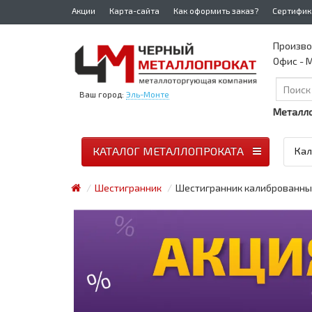
Акции
Карта-сайта
Как оформить заказ?
Сертифик
Произво
Офис - М
Ваш город:
Эль-Монте
Металло
КАТАЛОГ МЕТАЛЛОПРОКАТА
Кал
Шестигранник
Шестигранник калиброванны