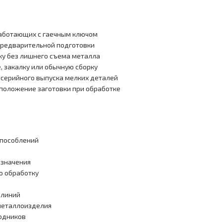
работающих с гаечным ключом
предварительной подготовки
ку без лишнего съема металла
, закалку или обычную сборку
 серийного выпуска мелких деталей
положение заготовки при обработке
способлений
азначения
ю обработку
 линий
металлоизделия
ходников