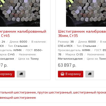
игранник калиброванный
Шестигранник калибров
 Ст45
36мм, Ст35
:
24
Длина:
6000
В наличие:
Размер:
36
Длина:
6000
В н
МСК
Тип:
Стальная
СПб и МСК
Тип:
Стальная
одитель:
НЛМК
ГОСТ:
8560-
Производитель:
НЛМК
ГОСТ:
8
арка:
Ст45
Назначение:
78
Марка:
Ст35
Назначение:
оизделия
Цена за:
Тонну
Металлоизделия
Цена за:
Тонн
7 р.
63 897 р.
 корзину
В корзину
стальной шестигранник
,
пруток шестигранный
,
шестигранный прока
веющий шестигранник