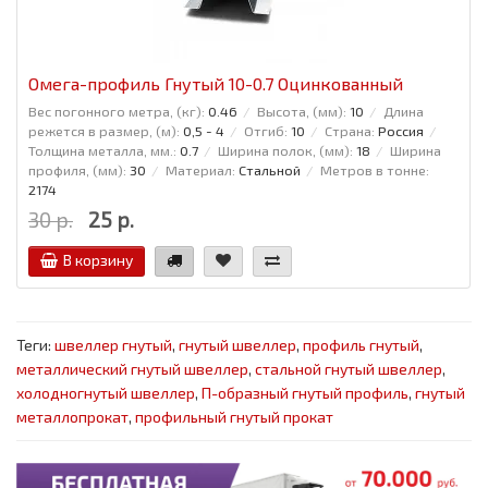
Омега-профиль Гнутый 10-0.7 Оцинкованный
Вес погонного метра, (кг):
0.46
Высота, (мм):
10
Длина
режется в размер, (м):
0,5 - 4
Отгиб:
10
Страна:
Россия
Толщина металла, мм.:
0.7
Ширина полок, (мм):
18
Ширина
профиля, (мм):
30
Материал:
Стальной
Метров в тонне:
2174
30 р.
25 р.
В корзину
Теги:
швеллер гнутый
,
гнутый швеллер
,
профиль гнутый
,
металлический гнутый швеллер
,
стальной гнутый швеллер
,
холодногнутый швеллер
,
П-образный гнутый профиль
,
гнутый
металлопрокат
,
профильный гнутый прокат