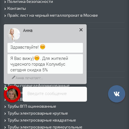
Политика безопасности
Контакты
Прайс лист на черный металлопрокат в Москве
Листовой прокат
Анна
Лист г/к
Лист х/к
Здравствуйте!
Просечно-вытяжной лист (ПВЛ)
Лист рифленый
Я Вас вижу)
. Для жителей
чудесного города Колумбус
Лист оцинкованный
сегодня скидка 5%
Трубы
Анна
печатает...
Трубы горячедеформированные
Труба холоднодеформированная
Введите сообщение
Трубы ВГП (Водогазопроводные)
Трубы ВГП оцинкованные
Трубы электросварные круглые
Трубы электросварные квадратные
Трубы электросварные прямоугольные