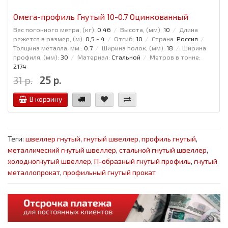
Омега-профиль Гнутый 10-0.7 Оцинкованный
Вес погонного метра, (кг):
0.46
Высота, (мм):
10
Длина
режется в размер, (м):
0,5 - 4
Отгиб:
10
Страна:
Россия
Толщина металла, мм.:
0.7
Ширина полок, (мм):
18
Ширина
профиля, (мм):
30
Материал:
Стальной
Метров в тонне:
2174
31 р.
25 р.
В корзину
Теги:
швеллер гнутый
,
гнутый швеллер
,
профиль гнутый
,
металлический гнутый швеллер
,
стальной гнутый швеллер
,
холодногнутый швеллер
,
П-образный гнутый профиль
,
гнутый
металлопрокат
,
профильный гнутый прокат