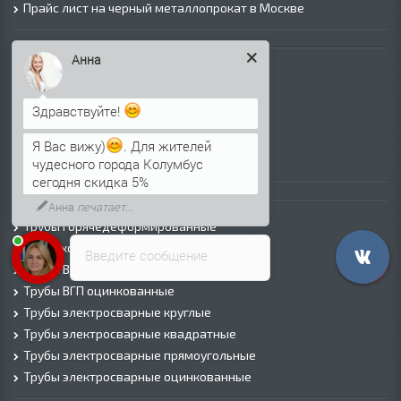
Прайс лист на черный металлопрокат в Москве
Листовой прокат
Анна
Лист г/к
Лист х/к
Здравствуйте!
Просечно-вытяжной лист (ПВЛ)
Лист рифленый
Я Вас вижу)
. Для жителей
Лист оцинкованный
чудесного города Колумбус
сегодня скидка 5%
Трубы
Анна
печатает...
Трубы горячедеформированные
Труба холоднодеформированная
Введите сообщение
Трубы ВГП (Водогазопроводные)
Трубы ВГП оцинкованные
Трубы электросварные круглые
Трубы электросварные квадратные
Трубы электросварные прямоугольные
Трубы электросварные оцинкованные