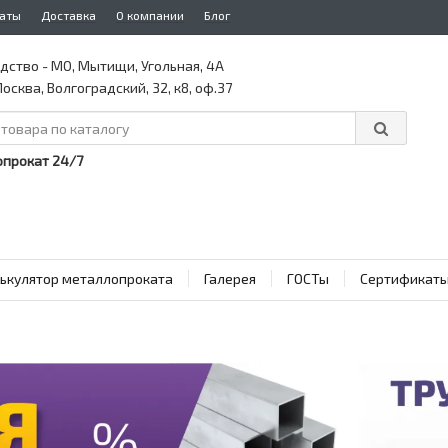
аты
Доставка
О компании
Блог
дство - МО, Мытищи, Угольная, 4А
осква, Волгоградский, 32, к8, оф.37
прокат 24/7
ькулятор металлопроката
Галерея
ГОСТы
Сертификат