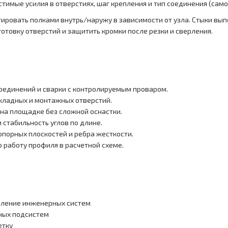
стимые усилия в отверстиях, шаг крепления и тип соединения (сам
ировать полками внутрь/наружу в зависимости от узла. Стыки вып
товку отверстий и защитить кромки после резки и сверления.
оединений и сварки с контролируемым проваром.
кладных и монтажных отверстий.
 на площадке без сложной оснастки.
 стабильность углов по длине.
опорных плоскостей и ребра жесткости.
 работу профиля в расчетной схеме.
пление инженерных систем
жных подсистем
етку