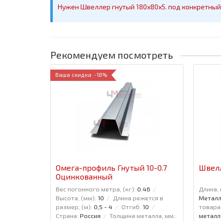
Нужен Швеллер гнутый 180x80x5. под конкретный 
Рекомендуем посмотреть
Ваша скидка: -18%
Омега-профиль Гнутый 10-0.7
Швелл
Оцинкованный
Вес погонного метра, (кг):
0.46
Длина, 
Высота, (мм):
10
Длина режется в
Металл
размер, (м):
0,5 - 4
Отгиб:
10
товара
Страна:
Россия
Толщина металла, мм.:
металл