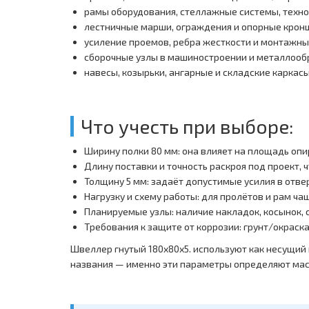
рамы оборудования, стеллажные системы, техн
лестничные марши, ограждения и опорные кро
усиление проемов, ребра жесткости и монтажн
сборочные узлы в машиностроении и металлооб
навесы, козырьки, ангарные и складские каркас
Что учесть при выборе:
Ширину полки 80 мм: она влияет на площадь опи
Длину поставки и точность раскроя под проект, 
Толщину 5 мм: задаёт допустимые усилия в отвер
Нагрузку и схему работы: для пролётов и рам ча
Планируемые узлы: наличие накладок, косынок, 
Требования к защите от коррозии: грунт/окраск
Швеллер гнутый 180x80x5. используют как несущий 
названия — именно эти параметры определяют масс