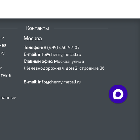
Контакты
ые
Москва
ная
Телефон:
8 (499) 450‑97-07
е)
E-mail:
info@chernyjmetall.ru
Главный офис:
Москва, улица
е
Железнодорожная, дом 2, строение 36
атные
E-mail:
info@chernyjmetall.ru
ованные