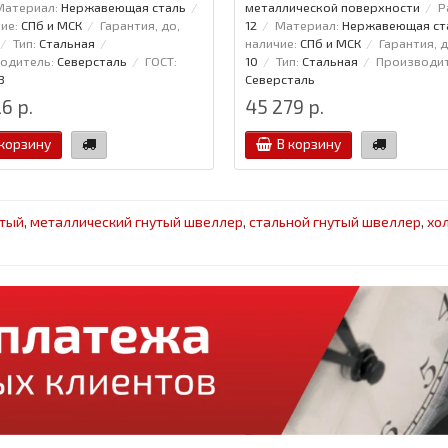
Материал:
Нержавеющая сталь
металлической поверхности
Р
ие:
СПб и МСК
Гарантия, до,
12
Материал:
Нержавеющая ст
Тип:
Стальная
наличие:
СПб и МСК
Гарантия, д
одитель:
Северсталь
ГОСТ:
10
Тип:
Стальная
Производит
3
Северсталь
6 р.
45 279 р.
 корзину
В корзину
утый
,
металлический гнутый швеллер
,
стальной гнутый швеллер
,
хо