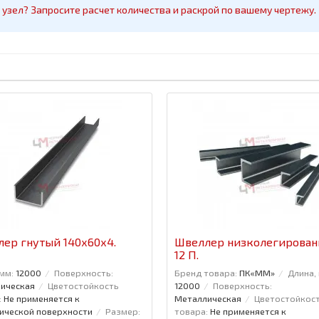
узел? Запросите расчет количества и раскрой по вашему чертежу.
ер гнутый 140x60x4.
Швеллер низколегирова
12 П.
мм:
12000
Поверхность:
Бренд товара:
ПК«ММ»
Длина,
ическая
Цветостойкость
12000
Поверхность:
:
Не применяется к
Металлическая
Цветостойкос
ической поверхности
Размер:
товара:
Не применяется к