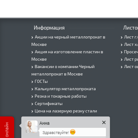
Информация
Листо
Акции на черный металлопрокат в
Лист г
Москве
Лист х
Акция на изготовление пластин в
Просеч
Москве
Лист 
Вакансии о компании Черный
Лист 
металлопрокат в Москве
ГОСТы
Калькулятор металлопроката
Резка и токарные работы
Сертификаты
Цена на лазерную резку стали
Цена на плазменую резку стали
Анна
Цена на резку газом или болгаркой
Здравствуйте!
О Компании