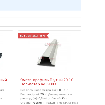
Ваша скидка: -18%
нный
Омега-профиль Гнутый 20-1.0
Полиэстер RAL9003
 мм:
Вес погонного метра, (кг):
0.92
Высота, (мм):
20
Длина режется в
ть
размер, (м):
0,5 - 4
Отгиб:
10
Страна:
Россия
Толщина металла, мм.: