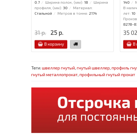
0.7
Ширина полок, (мм):
18
Ширина
140
профиля, (мм):
30
Материал:
В налич
Стальной
Метров в тонне:
2174
лет:
10
Произв
8278-8
31 р.
25 р.
35 02
В корзину
В
Теги:
швеллер гнутый
,
гнутый швеллер
,
профиль гн
гнутый металлопрокат
,
профильный гнутый прокат