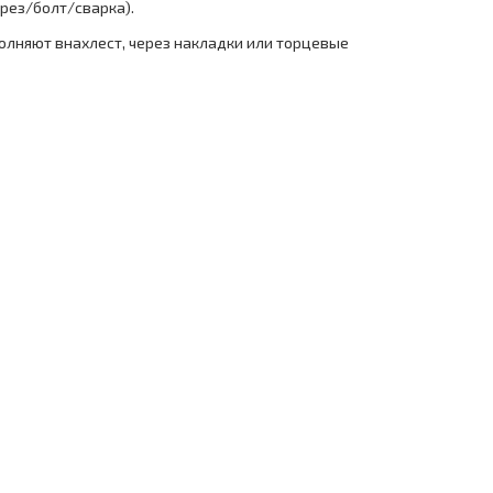
орез/болт/сварка).
олняют внахлест, через накладки или торцевые