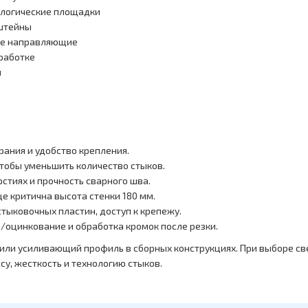
ологические площадки
нштейны
ые направляющие
работке
ы
рания и удобство крепления.
чтобы уменьшить количество стыков.
стиях и прочность сварного шва.
ще критична высота стенки 180 мм.
стыковочных пластин, доступ к крепежу.
а/оцинкование и обработка кромок после резки.
или усиливающий профиль в сборных конструкциях. При выборе све
у, жесткость и технологию стыков.