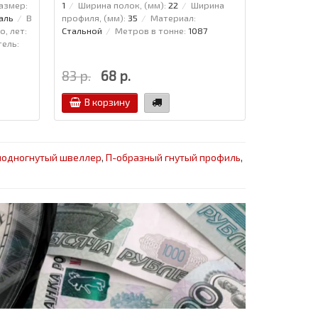
азмер:
1
Ширина полок, (мм):
22
Ширина
аль
В
профиля, (мм):
35
Материал:
о, лет:
Стальной
Метров в тонне:
1087
ель:
83 р.
68 р.
В корзину
лодногнутый швеллер
,
П-образный гнутый профиль
,