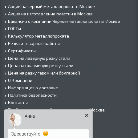
Акции на черный металлопрокат в Москве
Акция на изготовление пластин в Москве
Вакансии о компании Черный металлопрокат в Москве
ГОСТы
Калькулятор металлопроката
Резка и токарные работы
Сертификаты
Цена на лазерную резку стали
Цена на плазменую резку стали
Цена на резку газом или болгаркой
О Компании
Информация о доставке
Политика безопасности
Контакты
Прайс лист на черный металлопрокат в Москве
Анна
Листовой прокат
Лист г/к
Здравствуйте!