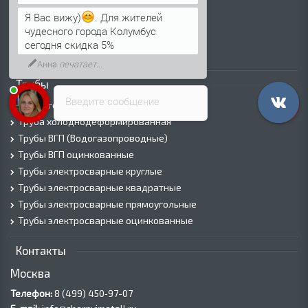
Лист х/к
Я Вас вижу)
. Для жителей
Просечно-вытяжной лист (ПВЛ)
чудесного города Колумбус
Лист рифленый
сегодня скидка 5%
Лист оцинкованный
Анна
печатает...
Трубы
Введите сообщение
Трубы горячедеформированные
Труба холоднодеформированная
Трубы ВГП (Водогазопроводные)
Трубы ВГП оцинкованные
Трубы электросварные круглые
Трубы электросварные квадратные
Трубы электросварные прямоугольные
Трубы электросварные оцинкованные
Контакты
Москва
Телефон:
8 (499) 450‑97-07