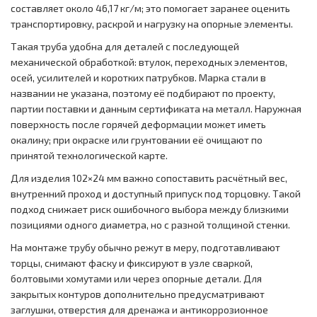
составляет около 46,17 кг/м; это помогает заранее оценить
транспортировку, раскрой и нагрузку на опорные элементы.
Такая труба удобна для деталей с последующей
механической обработкой: втулок, переходных элементов,
осей, усилителей и коротких патрубков. Марка стали в
названии не указана, поэтому её подбирают по проекту,
партии поставки и данным сертификата на металл. Наружная
поверхность после горячей деформации может иметь
окалину; при окраске или грунтовании её очищают по
принятой технологической карте.
Для изделия 102×24 мм важно сопоставить расчётный вес,
внутренний проход и доступный припуск под торцовку. Такой
подход снижает риск ошибочного выбора между близкими
позициями одного диаметра, но с разной толщиной стенки.
На монтаже трубу обычно режут в меру, подготавливают
торцы, снимают фаску и фиксируют в узле сваркой,
болтовыми хомутами или через опорные детали. Для
закрытых контуров дополнительно предусматривают
заглушки, отверстия для дренажа и антикоррозионное