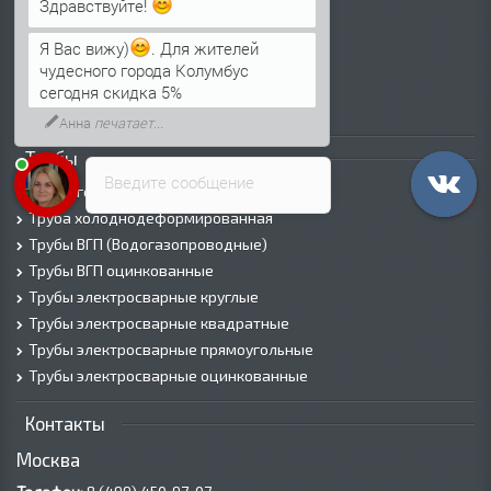
Лист г/к
Здравствуйте!
Лист х/к
Просечно-вытяжной лист (ПВЛ)
Я Вас вижу)
. Для жителей
Лист рифленый
чудесного города Колумбус
Лист оцинкованный
сегодня скидка 5%
Трубы
Введите сообщение
Трубы горячедеформированные
Труба холоднодеформированная
Трубы ВГП (Водогазопроводные)
Трубы ВГП оцинкованные
Трубы электросварные круглые
Трубы электросварные квадратные
Трубы электросварные прямоугольные
Трубы электросварные оцинкованные
Контакты
Москва