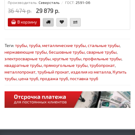
Производитель:
Северсталь
ГОСТ:
2591-06
36 474 р.
29 879 р.
В корзину
Теги:
трубы
,
труба
,
металлические трубы
,
стальные трубы
,
нержавеющие трубы
,
бесшовные трубы
,
сварные трубы
,
электросварные трубы
,
круглые трубы
,
профильные трубы
,
квадратные трубы
,
прямоугольные трубы
,
трубопрокат
,
металлопрокат
,
трубный прокат
,
изделия из металла
,
Купить
трубы
,
цена труб
,
продажа труб
,
поставка труб