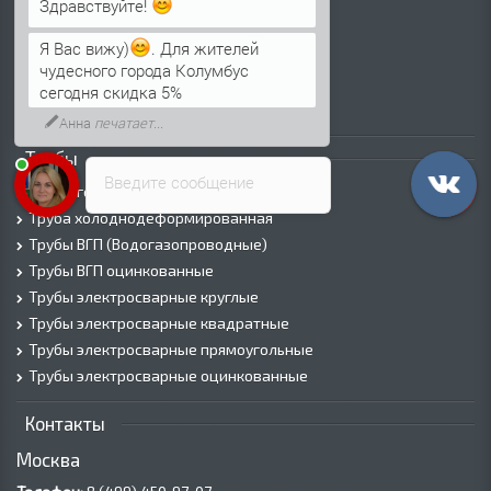
Лист г/к
Здравствуйте!
Лист х/к
Просечно-вытяжной лист (ПВЛ)
Я Вас вижу)
. Для жителей
Лист рифленый
чудесного города Колумбус
Лист оцинкованный
сегодня скидка 5%
Трубы
Введите сообщение
Трубы горячедеформированные
Труба холоднодеформированная
Трубы ВГП (Водогазопроводные)
Трубы ВГП оцинкованные
Трубы электросварные круглые
Трубы электросварные квадратные
Трубы электросварные прямоугольные
Трубы электросварные оцинкованные
Контакты
Москва