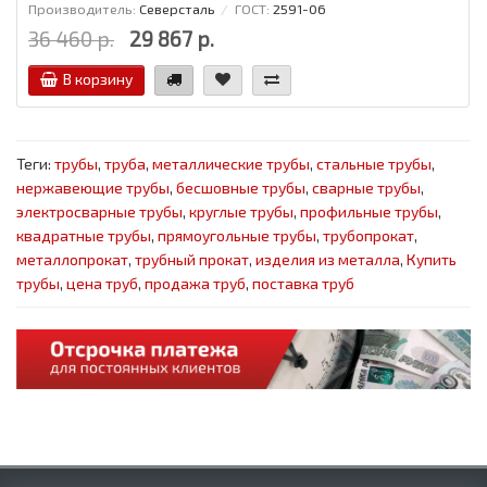
Производитель:
Северсталь
ГОСТ:
2591-06
36 460 р.
29 867 р.
В корзину
Теги:
трубы
,
труба
,
металлические трубы
,
стальные трубы
,
нержавеющие трубы
,
бесшовные трубы
,
сварные трубы
,
электросварные трубы
,
круглые трубы
,
профильные трубы
,
квадратные трубы
,
прямоугольные трубы
,
трубопрокат
,
металлопрокат
,
трубный прокат
,
изделия из металла
,
Купить
трубы
,
цена труб
,
продажа труб
,
поставка труб