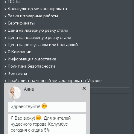
ГОСТы
Калькулятор металлопроката
Резка и токарные работы
Сертификаты
Цена на лазерную резку стали
Цена на плазменую резку стали
Цена на резку газом или болгаркой
О Компании
Информация о доставке
Политика безопасности
Контакты
Прайс лист на черный металлопрокат в Москве
Анна
Листовой прокат
Лист г/к
Здравствуйте!
Лист х/к
Просечно-вытяжной лист (ПВЛ)
Я Вас вижу)
. Для жителей
чудесного города Колумбус
Лист рифленый
сегодня скидка 5%
Лист оцинкованный