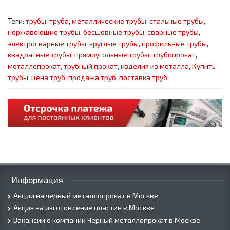
Теги:
трубы
,
труба
,
металлические трубы
,
стальные трубы
,
нержавеющие трубы
,
бесшовные трубы
,
сварные трубы
,
электросварные трубы
,
круглые трубы
,
профильные трубы
,
квадратные трубы
,
прямоугольные трубы
,
трубопрокат
,
металлопрокат
,
трубный прокат
,
изделия из металла
,
Купить
трубы
,
цена труб
,
продажа труб
,
поставка труб
Информация
Акции на черный металлопрокат в Москве
Акция на изготовление пластин в Москве
Вакансии о компании Черный металлопрокат в Москве