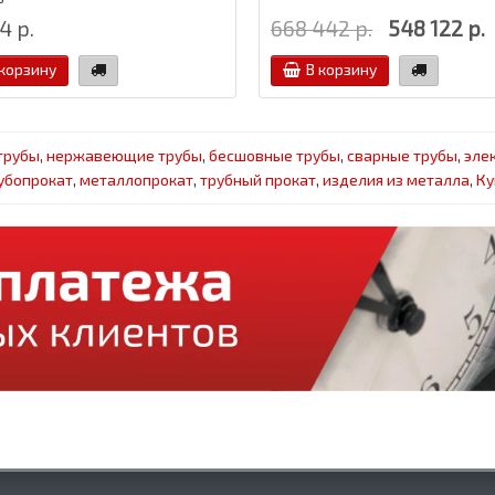
4 р.
668 442 р.
548 122 р.
 корзину
В корзину
трубы
,
нержавеющие трубы
,
бесшовные трубы
,
сварные трубы
,
эле
убопрокат
,
металлопрокат
,
трубный прокат
,
изделия из металла
,
Ку