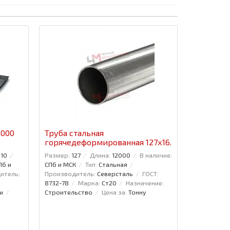
6000
Труба стальная
горячедеформированная 127x16.
110
Размер:
127
Длина:
12000
В наличие:
Пб и
СПб и МСК
Тип:
Стальная
итель:
Производитель:
Северсталь
ГОСТ:
8732-78
Марка:
Ст20
Назначение:
и
Строительство
Цена за:
Тонну