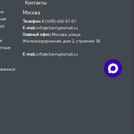
Контакты
ые
Москва
ная
Телефон:
8 (499) 450‑97-07
е)
E-mail:
info@chernyjmetall.ru
Главный офис:
Москва, улица
е
Железнодорожная, дом 2, строение 36
атные
E-mail:
info@chernyjmetall.ru
ованные