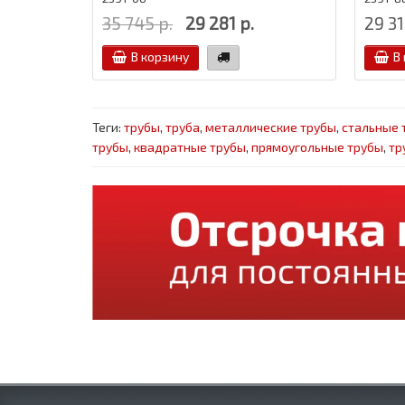
35 745 р.
29 281 р.
29 31
В корзину
В
Теги:
трубы
,
труба
,
металлические трубы
,
стальные 
трубы
,
квадратные трубы
,
прямоугольные трубы
,
тр