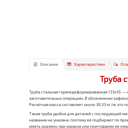
Описание
Характеристики
Отз
Труба 
Труба стальная горячедеформированная 133x10. — 
заготовительных операциях. В обозначении зафикс
Расчётная масса составляет около 30,33 кг/м; это 
Такая труба удобна для деталей с последующей мех
названии не указана, поэтому её подбирают по пр
иметь окалину; при окраске или грунтовании её оч