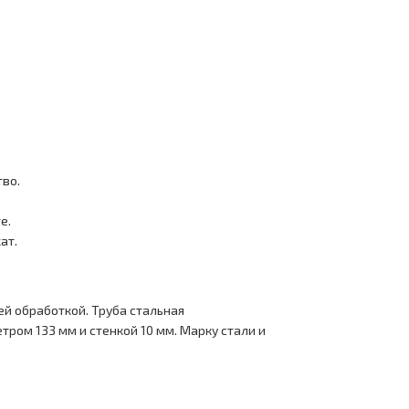
тво.
е.
ат.
й обработкой. Труба стальная
ром 133 мм и стенкой 10 мм. Марку стали и