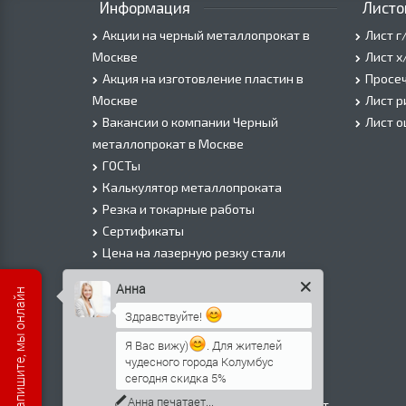
Информация
Листо
Акции на черный металлопрокат в
Лист г
Москве
Лист х
Акция на изготовление пластин в
Просеч
Москве
Лист 
Вакансии о компании Черный
Лист 
металлопрокат в Москве
ГОСТы
Калькулятор металлопроката
Резка и токарные работы
Сертификаты
Цена на лазерную резку стали
Цена на плазменую резку стали
Анна
Есть вопросы? Напишите, мы онлайн
Цена на резку газом или болгаркой
Здравствуйте!
О Компании
Информация о доставке
Я Вас вижу)
. Для жителей
чудесного города Колумбус
Политика безопасности
сегодня скидка 5%
Контакты
Анна
печатает...
Прайс лист на черный металлопрокат