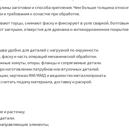
 длины заготовки и способа крепления. Чем больше толщина относи
и и требования к оснастке при обработке.
ивают торцы, снимают фаску и фиксируют в узле сваркой, болтовы
т заглушки, отверстия для дренажа и антикоррозионное покрытие
шва удобно для деталей с нагрузкой по окружности.
, фаску и часть операций механической обработки.
ёжные хомуты, опоры, фланцы и сопрягаемые детали.
ри изготовлении патрубков или втулочных деталей.
ации, чертежах КМ/КМД и ведомостях металлопроката.
считать подачу материала, доставку и раскрой.
е и расточку;
детали;
 направляющие элементы;