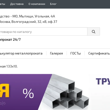
аты
Доставка
О компании
Блог
дство - МО, Мытищи, Угольная, 4А
осква, Волгоградский, 32, к8, оф.37
прокат 24/7
ькулятор металлопроката
Галерея
ГОСТы
Сертификат
ая 133x10.