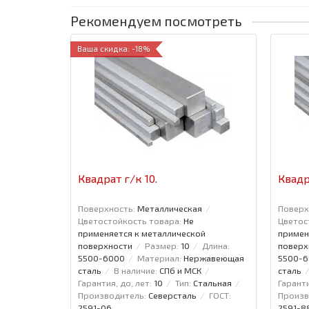
Рекомендуем посмотреть
Ваша скидка: -18%
Квадрат г/к 10.
Квадр
Поверхность:
Металлическая
Поверх
Цветостойкость товара:
Не
Цветос
применяется к металлической
примен
поверхности
Размер:
10
Длина:
поверх
5500-6000
Материал:
Нержавеющая
5500-
сталь
В наличие:
СПб и МСК
сталь
Гарантия, до, лет:
10
Тип:
Стальная
Гаранти
Производитель:
Северсталь
ГОСТ:
Произв
2591-06
2591-8