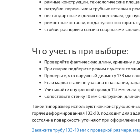
рамные конструкции, технологические площа
патрубки, перемычки и трубные вставки в ре
нестандартные изделия по чертежам, где нуж
ремонтные вставки, когда нужно повторить 
стойки, распорки и связи в сварных металлок
Что учесть при выборе:
Проверяйте фактическую длину, кривизну и д
При сварке подберите режим с учётом толщин
Проверьте, что наружный диаметр 133 мм сов
Если марка стали не указана в названии, зар
Учитывайте внутренний проход 113 мм, если т
Сопоставьте стенку 10 мм с нагрузкой, длиной
Такой типоразмер используют как конструкционный
горячедеформированная 133x10. подходит для задач
состояние поверхности уточняют при оформлении з
Закажите трубу 133×10 мм с проверкой размера, м