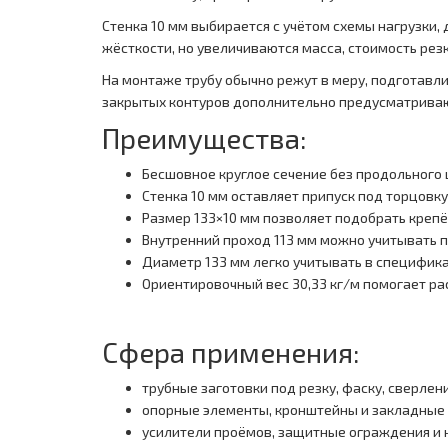
Стенка 10 мм выбирается с учётом схемы нагрузки,
жёсткости, но увеличиваются масса, стоимость резк
На монтаже трубу обычно режут в меру, подготавл
закрытых контуров дополнительно предусматриваю
Преимущества:
Бесшовное круглое сечение без продольного 
Стенка 10 мм оставляет припуск под торцовку
Размер 133×10 мм позволяет подобрать креп
Внутренний проход 113 мм можно учитывать п
Диаметр 133 мм легко учитывать в специфик
Ориентировочный вес 30,33 кг/м помогает рас
Сфера применения:
трубные заготовки под резку, фаску, сверлени
опорные элементы, кронштейны и закладные 
усилители проёмов, защитные ограждения и