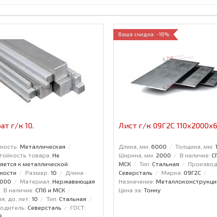
Ваша скидка: -18%
ат г/к 10.
Лист г/к 09Г2С 110х2000х
ность:
Металлическая
Длина, мм:
6000
Толщина, мм:
тойкость товара:
Не
Ширина, мм:
2000
В наличие:
С
яется к металлической
МСК
Тип:
Стальная
Производ
ности
Размер:
10
Длина:
Северсталь
Марка:
09Г2С
6000
Материал:
Нержавеющая
Назначение:
Металлоконструкци
В наличие:
СПб и МСК
Цена за:
Тонну
я, до, лет:
10
Тип:
Стальная
одитель:
Северсталь
ГОСТ:
8