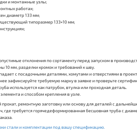
дки и монтажные узлы;
монтных работах;
ен диаметр 133 мм;
существующий типоразмер 133×10 мм;
онструкциях;
опустимые отклонения по сортаменту перед запуском в производс
ы 10 мм, разделки кромок и требований к шву.
падает с посадочными деталями, хомутами и отверстиями в проект
анее зафиксируйте требуемую марку в заявке и проверьте сертифик
руба используется как патрубок, втулка или проходная деталь.
 элемента и способом крепления в узле.
 прокат, ремонтную заготовку или основу для деталей с дальнейше
, где требуется горячедеформированная бесшовная труба с диамет
аказа.
арки стали и комплектации под вашу спецификацию.