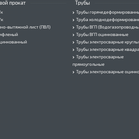
вой прокат
Трубы
/к
Трубы горячедеформированн
/к
Труба холоднодеформирован
но-вытяжной лист (ПВЛ)
Трубы ВГП (Водогазопроводны
рифленый
Трубы ВГП оцинкованные
оцинкованный
Трубы электросварные круглы
Трубы электросварные квадр
Трубы электросварные
прямоугольные
Трубы электросварные оцинк