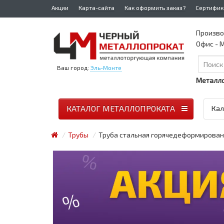
Акции
Карта-сайта
Как оформить заказ?
Сертифик
Произво
Офис - М
Ваш город:
Эль-Монте
Металло
КАТАЛОГ МЕТАЛЛОПРОКАТА
Кал
Трубы
Труба стальная горячедеформированн