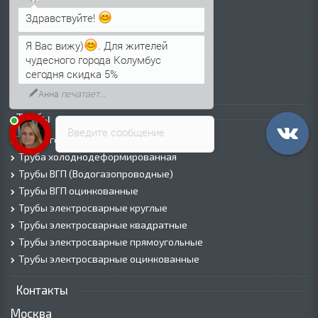
Здравствуйте!
Лист г/к
Лист х/к
Я Вас вижу)
. Для жителей
Просечно-вытяжной лист (ПВЛ)
чудесного города Колумбус
Лист рифленый
сегодня скидка 5%
Лист оцинкованный
Анна
печатает...
Трубы
Введите сообщение
Трубы горячедеформированные
Труба холоднодеформированная
Трубы ВГП (Водогазопроводные)
Трубы ВГП оцинкованные
Трубы электросварные круглые
Трубы электросварные квадратные
Трубы электросварные прямоугольные
Трубы электросварные оцинкованные
Контакты
Москва