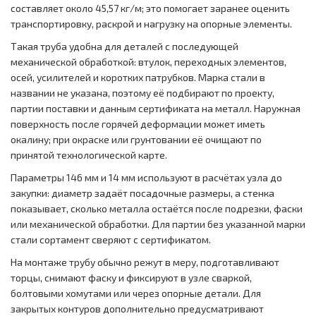
составляет около 45,57 кг/м; это помогает заранее оценить
транспортировку, раскрой и нагрузку на опорные элементы.
Такая труба удобна для деталей с последующей
механической обработкой: втулок, переходных элементов,
осей, усилителей и коротких патрубков. Марка стали в
названии не указана, поэтому её подбирают по проекту,
партии поставки и данным сертификата на металл. Наружная
поверхность после горячей деформации может иметь
окалину; при окраске или грунтовании её очищают по
принятой технологической карте.
Параметры 146 мм и 14 мм используют в расчётах узла до
закупки: диаметр задаёт посадочные размеры, а стенка
показывает, сколько металла остаётся после подрезки, фаски
или механической обработки. Для партии без указанной марки
стали сортамент сверяют с сертификатом.
На монтаже трубу обычно режут в меру, подготавливают
торцы, снимают фаску и фиксируют в узле сваркой,
болтовыми хомутами или через опорные детали. Для
закрытых контуров дополнительно предусматривают