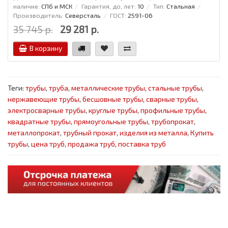
наличие:
СПб и МСК
Гарантия, до, лет:
10
Тип:
Стальная
Производитель:
Северсталь
ГОСТ:
2591-06
35 745 р.
29 281 р.
В корзину
Теги:
трубы
,
труба
,
металлические трубы
,
стальные трубы
,
нержавеющие трубы
,
бесшовные трубы
,
сварные трубы
,
электросварные трубы
,
круглые трубы
,
профильные трубы
,
квадратные трубы
,
прямоугольные трубы
,
трубопрокат
,
металлопрокат
,
трубный прокат
,
изделия из металла
,
Купить
трубы
,
цена труб
,
продажа труб
,
поставка труб