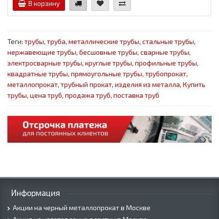
В корзину
Теги:
трубы
,
труба
,
металлические трубы
,
стальные трубы
,
нержавеющие трубы
,
бесшовные трубы
,
сварные трубы
,
электросварные трубы
,
круглые трубы
,
профильные трубы
,
квадратные трубы
,
прямоугольные трубы
,
трубопрокат
,
металлопрокат
,
трубный прокат
,
изделия из металла
,
Купить
трубы
,
цена труб
,
продажа труб
,
поставка труб
Информация
Акции на черный металлопрокат в Москве