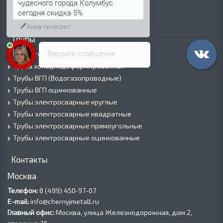
чудесного города Колумбус
Лист рифленый
сегодня скидка 5%
Лист оцинкованный
Анна
печатает...
Трубы
Введите сообщение
Трубы горячедеформированные
Труба холоднодеформированная
Трубы ВГП (Водогазопроводные)
Трубы ВГП оцинкованные
Трубы электросварные круглые
Трубы электросварные квадратные
Трубы электросварные прямоугольные
Трубы электросварные оцинкованные
Контакты
Москва
Телефон:
8 (499) 450‑97-07
E-mail:
info@chernyjmetall.ru
Главный офис:
Москва, улица Железнодорожная, дом 2,