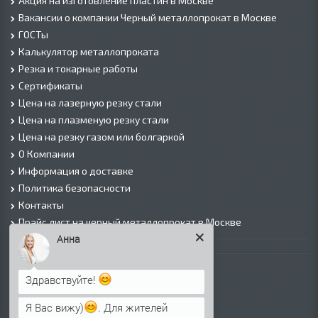
Акция на изготовление пластин в Москве
Вакансии о компании Черный металлопрокат в Москве
ГОСТы
Калькулятор металлопроката
Резка и токарные работы
Сертификаты
Цена на лазерную резку стали
Цена на плазменую резку стали
Цена на резку газом или болгаркой
О Компании
Информация о доставке
Политика безопасности
Контакты
Прайс лист на черный металлопрокат в Москве
Анна
Листовой прокат
Лист г/к
Здравствуйте!
Лист х/к
Я Вас вижу)
. Для жителей
Просечно-вытяжной лист (ПВЛ)