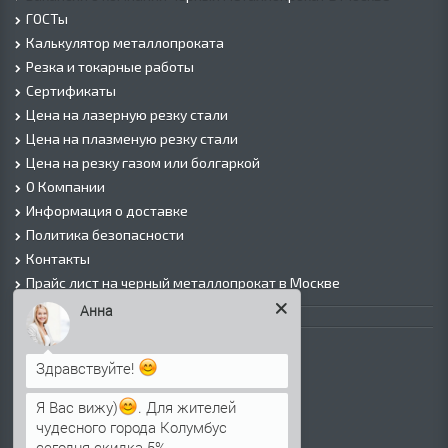
ГОСТы
Калькулятор металлопроката
Резка и токарные работы
Сертификаты
Цена на лазерную резку стали
Цена на плазменую резку стали
Цена на резку газом или болгаркой
О Компании
Информация о доставке
Политика безопасности
Контакты
Прайс лист на черный металлопрокат в Москве
Анна
Листовой прокат
Лист г/к
Здравствуйте!
Лист х/к
Просечно-вытяжной лист (ПВЛ)
Я Вас вижу)
. Для жителей
чудесного города Колумбус
Лист рифленый
сегодня скидка 5%