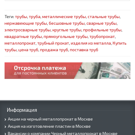
Теги:
трубы
,
труба
,
металлические трубы
,
стальные трубы
,
нержавеющие трубы
,
бесшовные трубы
,
сварные трубы
,
электросварные трубы
,
круглые трубы
,
профильные трубы
,
квадратные трубы
,
прямоугольные трубы
,
трубопрокат
,
металлопрокат
,
трубный прокат
,
изделия из металла
,
Купить
трубы
,
цена труб
,
продажа труб
,
поставка труб
Информация
Акции на черный металлопрокат в Москве
Акция на изготовление пластин в Москве
Вакансии о компании Черный металлопрокат в Москве