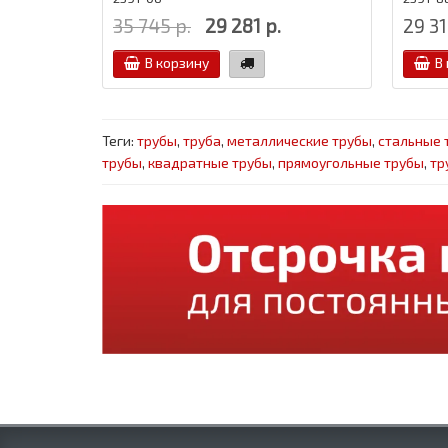
35 745 р.
29 281 р.
29 31
В корзину
В
Теги:
трубы
,
труба
,
металлические трубы
,
стальные 
трубы
,
квадратные трубы
,
прямоугольные трубы
,
тр