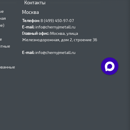
Контакты
ые
Москва
ная
Телефон:
8 (499) 450‑97-07
е)
E-mail:
info@chernyjmetall.ru
Главный офис:
Москва, улица
е
Железнодорожная, дом 2, строение 36
атные
E-mail:
info@chernyjmetall.ru
ованные