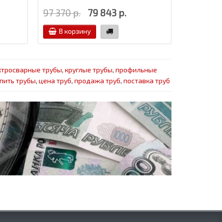
97 370 р.
79 843 р.
В корзину
ктросварные трубы
,
круглые трубы
,
профильные
пить трубы
,
цена труб
,
продажа труб
,
поставка труб