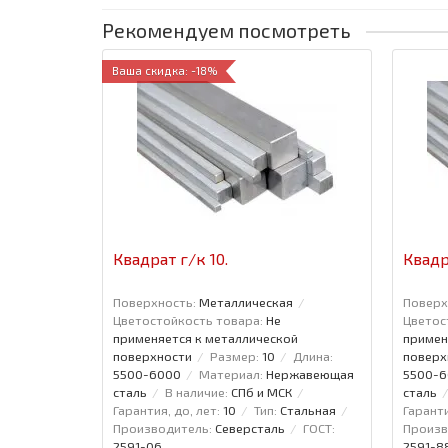
Рекомендуем посмотреть
Ваша скидка: -18%
Квадрат г/к 10.
Квадр
Поверхность:
Металлическая
Поверх
Цветостойкость товара:
Не
Цветос
применяется к металлической
примен
поверхности
Размер:
10
Длина:
поверх
5500-6000
Материал:
Нержавеющая
5500-
сталь
В наличие:
СПб и МСК
сталь
Гарантия, до, лет:
10
Тип:
Стальная
Гаранти
Производитель:
Северсталь
ГОСТ:
Произв
2591-06
2591-8