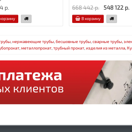
4 р.
668 442 р.
548 122 р.
 корзину
В корзину
трубы
,
нержавеющие трубы
,
бесшовные трубы
,
сварные трубы
,
эле
убопрокат
,
металлопрокат
,
трубный прокат
,
изделия из металла
,
Ку