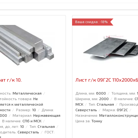
Ваша скидка: -18%
ат г/к 10.
Лист г/к 09Г2С 110х2000х
ность:
Металлическая
Длина, мм:
6000
Толщина, мм:
тойкость товара:
Не
Ширина, мм:
2000
В наличие:
С
яется к металлической
МСК
Тип:
Стальная
Производ
ности
Размер:
10
Длина:
Северсталь
Марка:
09Г2С
6000
Материал:
Нержавеющая
Назначение:
Металлоконструкци
В наличие:
СПб и МСК
Цена за:
Тонну
я, до, лет:
10
Тип:
Стальная
одитель:
Северсталь
ГОСТ:
8