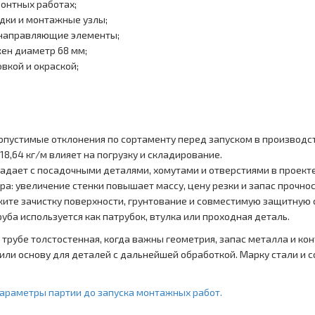
монтных работах;
дки и монтажные узлы;
 направляющие элементы;
жен диаметр 68 мм;
вкой и окраской;
опустимые отклонения по сортаменту перед запуском в производс
18,64 кг/м влияет на погрузку и складирование.
адает с посадочными деталями, хомутами и отверстиями в проекте
а: увеличение стенки повышает массу, цену резки и запас прочнос
жите зачистку поверхности, грунтование и совместимую защитную 
уба используется как патрубок, втулка или проходная деталь.
 трубе толстостенная, когда важны геометрия, запас металла и к
 или основу для деталей с дальнейшей обработкой. Марку стали и
параметры партии до запуска монтажных работ.