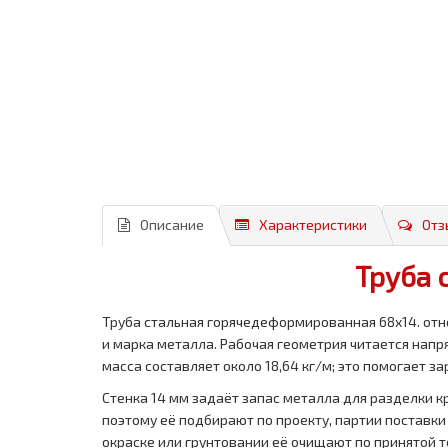
Описание
Характеристики
Отз
Труба 
Труба стальная горячедеформированная 68x14. отн
и марка металла. Рабочая геометрия читается нап
масса составляет около 18,64 кг/м; это помогает з
Стенка 14 мм задаёт запас металла для разделки кр
поэтому её подбирают по проекту, партии поставк
окраске или грунтовании её очищают по принятой т