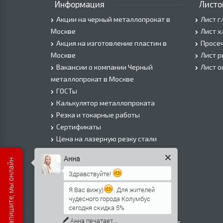
Информация
Листо
Акции на черный металлопрокат в
Лист г
Москве
Лист х
Акция на изготовление пластин в
Просеч
Москве
Лист 
Вакансии о компании Черный
Лист 
металлопрокат в Москве
ГОСТы
Калькулятор металлопроката
Резка и токарные работы
Сертификаты
Цена на лазерную резку стали
Цена на плазменую резку стали
Анна
Есть вопросы? Напишите, мы онлайн
Цена на резку газом или болгаркой
Здравствуйте!
О Компании
Информация о доставке
Я Вас вижу)
. Для жителей
чудесного города Колумбус
Политика безопасности
сегодня скидка 5%
Контакты
Анна
печатает...
Прайс лист на черный металлопрокат