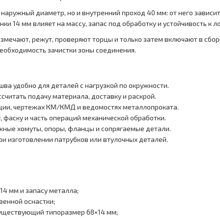
наружный диаметр, но и внутренний проход 40 мм: от него зависит
ки 14 мм влияет на массу, запас под обработку и устойчивость к 
азмечают, режут, проверяют торцы и только затем включают в сбор
необходимость зачистки зоны соединения.
шва удобно для деталей с нагрузкой по окружности.
считать подачу материала, доставку и раскрой.
ции, чертежах КМ/КМД и ведомостях металлопроката.
, фаску и часть операций механической обработки.
жные хомуты, опоры, фланцы и сопрягаемые детали.
и изготовлении патрубков или втулочных деталей.
14 мм и запасу металла;
венной оснастки;
существующий типоразмер 68×14 мм;