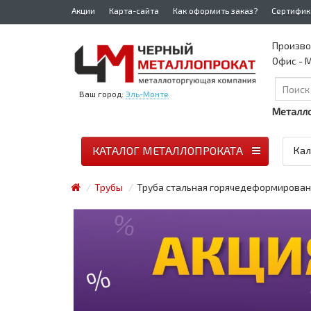
Акции
Карта-сайта
Как оформить заказ?
Сертифик
Произво
Офис - М
Ваш город:
Эль-Монте
Металло
КАТАЛОГ МЕТАЛЛОПРОКАТА
Кал
Трубы
Труба стальная горячедеформирован