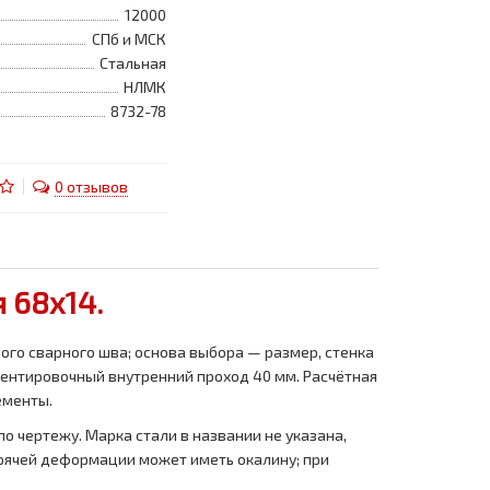
12000
СПб и МСК
Стальная
НЛМК
8732-78
0 отзывов
 68x14.
го сварного шва; основа выбора — размер, стенка
иентировочный внутренний проход 40 мм. Расчётная
ементы.
по чертежу. Марка стали в названии не указана,
орячей деформации может иметь окалину; при