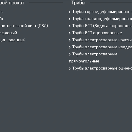
вой прокат
Трубы
/к
Трубы горячедеформированн
/к
Труба холоднодеформирован
но-вытяжной лист (ПВЛ)
Трубы ВГП (Водогазопроводны
рифленый
Трубы ВГП оцинкованные
оцинкованный
Трубы электросварные круглы
Трубы электросварные квадр
Трубы электросварные
прямоугольные
Трубы электросварные оцинк