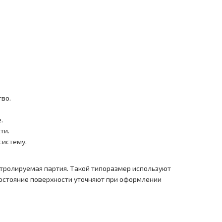
тво.
.
ти.
систему.
онтролируемая партия. Такой типоразмер используют
 состояние поверхности уточняют при оформлении