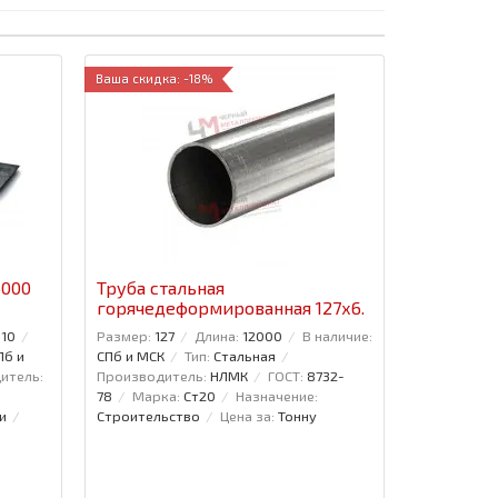
Ваша скидка: -18%
6000
Труба стальная
горячедеформированная 127x6.
110
Размер:
127
Длина:
12000
В наличие:
Пб и
СПб и МСК
Тип:
Стальная
итель:
Производитель:
НЛМК
ГОСТ:
8732-
78
Марка:
Ст20
Назначение:
и
Строительство
Цена за:
Тонну