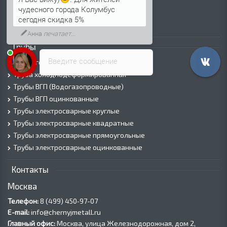
Просечно-вытяжной лист (ПВЛ)
чудесного города Колумбус
Лист рифленый
сегодня скидка 5%
Лист оцинкованный
Анна
печатает...
Трубы
Введите сообщение
Трубы горячедеформированные
Труба холоднодеформированная
Трубы ВГП (Водогазопроводные)
Трубы ВГП оцинкованные
Трубы электросварные круглые
Трубы электросварные квадратные
Трубы электросварные прямоугольные
Трубы электросварные оцинкованные
Контакты
Москва
Телефон:
8 (499) 450‑97-07
E-mail:
info@chernyjmetall.ru
Главный офис:
Москва, улица Железнодорожная, дом 2,