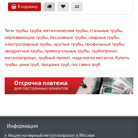
В корзину
Теги:
трубы
,
труба
,
металлические трубы
,
стальные трубы
,
нержавеющие трубы
,
бесшовные трубы
,
сварные трубы
,
электросварные трубы
,
круглые трубы
,
профильные трубы
,
квадратные трубы
,
прямоугольные трубы
,
трубопрокат
,
металлопрокат
,
трубный прокат
,
изделия из металла
,
Купить
трубы
,
цена труб
,
продажа труб
,
поставка труб
Информация
Акции на черный металлопрокат в Москве