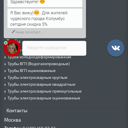
Здравствуйте!
Лист г/к
Лист х/к
Я Вас вижу)
. Для жителей
Просечно-вытяжной лист (ПВЛ)
чудесного города Колумбус
Лист рифленый
сегодня скидка 5%
Лист оцинкованный
Анна
печатает...
Трубы
Введите сообщение
Трубы горячедеформированные
Труба холоднодеформированная
Трубы ВГП (Водогазопроводные)
Трубы ВГП оцинкованные
Трубы электросварные круглые
Трубы электросварные квадратные
Трубы электросварные прямоугольные
Трубы электросварные оцинкованные
Контакты
Москва