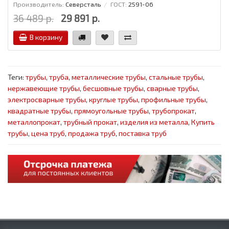
Производитель:
Северсталь
ГОСТ:
2591-06
36 489 р.
29 891 р.
В корзину
Теги:
трубы
,
труба
,
металлические трубы
,
стальные трубы
,
нержавеющие трубы
,
бесшовные трубы
,
сварные трубы
,
электросварные трубы
,
круглые трубы
,
профильные трубы
,
квадратные трубы
,
прямоугольные трубы
,
трубопрокат
,
металлопрокат
,
трубный прокат
,
изделия из металла
,
Купить
трубы
,
цена труб
,
продажа труб
,
поставка труб