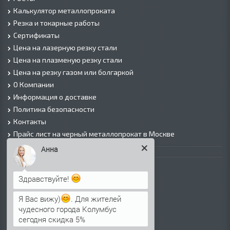
Калькулятор металлопроката
Резка и токарные работы
Сертификаты
Цена на лазерную резку стали
Цена на плазменую резку стали
Цена на резку газом или болгаркой
О Компании
Информация о доставке
Политика безопасности
Контакты
Прайс лист на черный металлопрокат в Москве
Анна
Листовой прокат
Лист г/к
Здравствуйте!
Лист х/к
Просечно-вытяжной лист (ПВЛ)
Я Вас вижу)
. Для жителей
чудесного города Колумбус
Лист рифленый
сегодня скидка 5%
Лист оцинкованный