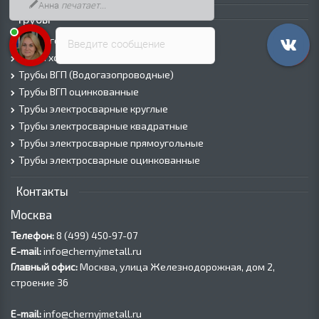
Анна
печатает...
Трубы
Трубы горячедеформированные
Введите сообщение
Труба холоднодеформированная
Трубы ВГП (Водогазопроводные)
Трубы ВГП оцинкованные
Трубы электросварные круглые
Трубы электросварные квадратные
Трубы электросварные прямоугольные
Трубы электросварные оцинкованные
Контакты
Москва
Телефон:
8 (499) 450‑97-07
E-mail:
info@chernyjmetall.ru
Главный офис:
Москва, улица Железнодорожная, дом 2,
строение 36
E-mail:
info@chernyjmetall.ru