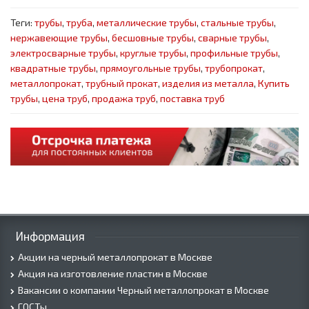
Теги:
трубы
,
труба
,
металлические трубы
,
стальные трубы
,
нержавеющие трубы
,
бесшовные трубы
,
сварные трубы
,
электросварные трубы
,
круглые трубы
,
профильные трубы
,
квадратные трубы
,
прямоугольные трубы
,
трубопрокат
,
металлопрокат
,
трубный прокат
,
изделия из металла
,
Купить
трубы
,
цена труб
,
продажа труб
,
поставка труб
Информация
Акции на черный металлопрокат в Москве
Акция на изготовление пластин в Москве
Вакансии о компании Черный металлопрокат в Москве
ГОСТы