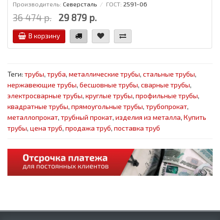
Производитель:
Северсталь
ГОСТ:
2591-06
36 474 р.
29 879 р.
В корзину
Теги:
трубы
,
труба
,
металлические трубы
,
стальные трубы
,
нержавеющие трубы
,
бесшовные трубы
,
сварные трубы
,
электросварные трубы
,
круглые трубы
,
профильные трубы
,
квадратные трубы
,
прямоугольные трубы
,
трубопрокат
,
металлопрокат
,
трубный прокат
,
изделия из металла
,
Купить
трубы
,
цена труб
,
продажа труб
,
поставка труб