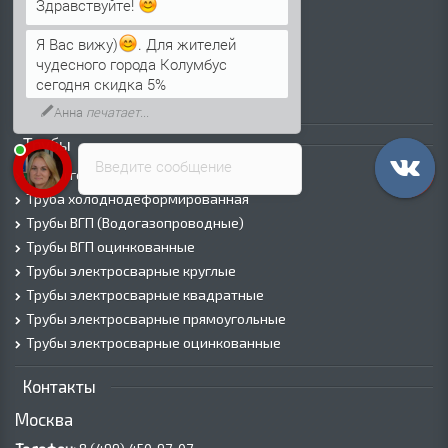
Лист г/к
Здравствуйте!
Лист х/к
Просечно-вытяжной лист (ПВЛ)
Я Вас вижу)
. Для жителей
Лист рифленый
чудесного города Колумбус
Лист оцинкованный
сегодня скидка 5%
Трубы
Введите сообщение
Трубы горячедеформированные
Труба холоднодеформированная
Трубы ВГП (Водогазопроводные)
Трубы ВГП оцинкованные
Трубы электросварные круглые
Трубы электросварные квадратные
Трубы электросварные прямоугольные
Трубы электросварные оцинкованные
Контакты
Москва