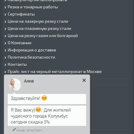
Резка и токарные работы
Сертификаты
Цена на лазерную резку стали
Цена на плазменую резку стали
Цена на резку газом или болгаркой
О Компании
Информация о доставке
Политика безопасности
Контакты
Прайс лист на черный металлопрокат в Москве
Анна
Листовой прокат
Лист г/к
Здравствуйте!
Лист х/к
Просечно-вытяжной лист (ПВЛ)
Я Вас вижу)
. Для жителей
Лист рифленый
чудесного города Колумбус
сегодня скидка 5%
Лист оцинкованный
Анна
печатает...