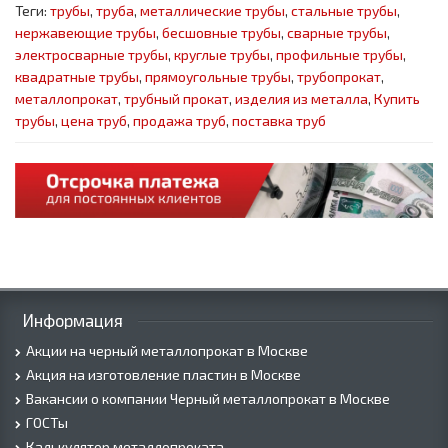
Теги:
трубы
,
труба
,
металлические трубы
,
стальные трубы
,
нержавеющие трубы
,
бесшовные трубы
,
сварные трубы
,
электросварные трубы
,
круглые трубы
,
профильные трубы
,
квадратные трубы
,
прямоугольные трубы
,
трубопрокат
,
металлопрокат
,
трубный прокат
,
изделия из металла
,
Купить
трубы
,
цена труб
,
продажа труб
,
поставка труб
Информация
Акции на черный металлопрокат в Москве
Акция на изготовление пластин в Москве
Вакансии о компании Черный металлопрокат в Москве
ГОСТы
Калькулятор металлопроката