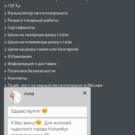
ГОСТы
Калькулятор металлопроката
Резка и токарные работы
Сертификаты
Цена на лазерную резку стали
Цена на плазменую резку стали
Цена на резку газом или болгаркой
О Компании
Информация о доставке
Политика безопасности
Контакты
Прайс лист на черный металлопрокат в Москве
Анна
Листовой прокат
Лист г/к
Здравствуйте!
Лист х/к
Просечно-вытяжной лист (ПВЛ)
Я Вас вижу)
. Для жителей
чудесного города Колумбус
Лист рифленый
сегодня скидка 5%