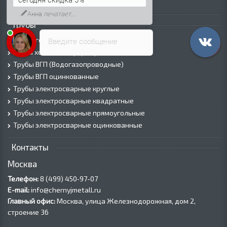
Лист оцинкованный
Анна
печатает...
Трубы
Трубы горячедеформированные
Введите сообщение
Труба холоднодеформированная
Трубы ВГП (Водогазопроводные)
Трубы ВГП оцинкованные
Трубы электросварные круглые
Трубы электросварные квадратные
Трубы электросварные прямоугольные
Трубы электросварные оцинкованные
Контакты
Москва
Телефон:
8 (499) 450‑97-07
E-mail:
info@chernyjmetall.ru
Главный офис:
Москва, улица Железнодорожная, дом 2,
строение 36