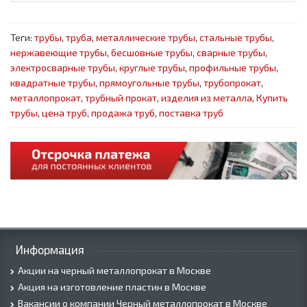
Теги:
трубы
,
труба
,
металлические трубы
,
стальные трубы
,
нержавеющие трубы
,
бесшовные трубы
,
сварные трубы
,
электросварные трубы
,
круглые трубы
,
профильные трубы
,
квадратные трубы
,
прямоугольные трубы
,
трубопрокат
,
металлопрокат
,
трубный прокат
,
изделия из металла
,
Купить
трубы
,
цена труб
,
продажа труб
,
поставка труб
Информация
Акции на черный металлопрокат в Москве
Акция на изготовление пластин в Москве
Вакансии о компании Черный металлопрокат в Москве