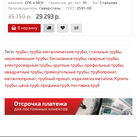
наличие:
СПб и МСК
Гарантия, до, лет:
10
Тип:
Стальная
Производитель:
Северсталь
ГОСТ:
2591-06
35 759 р.
29 293 р.
В корзину
Теги:
трубы
,
труба
,
металлические трубы
,
стальные трубы
,
нержавеющие трубы
,
бесшовные трубы
,
сварные трубы
,
электросварные трубы
,
круглые трубы
,
профильные трубы
,
квадратные трубы
,
прямоугольные трубы
,
трубопрокат
,
металлопрокат
,
трубный прокат
,
изделия из металла
,
Купить
трубы
,
цена труб
,
продажа труб
,
поставка труб