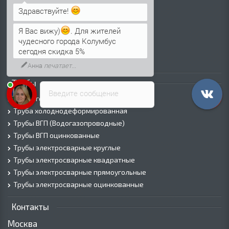
Здравствуйте!
Лист г/к
Лист х/к
Я Вас вижу)
. Для жителей
Просечно-вытяжной лист (ПВЛ)
чудесного города Колумбус
Лист рифленый
сегодня скидка 5%
Лист оцинкованный
Анна
печатает...
Трубы
Введите сообщение
Трубы горячедеформированные
Труба холоднодеформированная
Трубы ВГП (Водогазопроводные)
Трубы ВГП оцинкованные
Трубы электросварные круглые
Трубы электросварные квадратные
Трубы электросварные прямоугольные
Трубы электросварные оцинкованные
Контакты
Москва