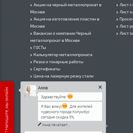
Акции на черный металлопрокат в
Лист г
Москве
Лист х
Акция на изготовление пластин в
Просеч
Москве
Лист 
Вакансии о компании Черный
Лист 
металлопрокат в Москве
ГОСТы
Калькулятор металлопроката
Резка и токарные работы
Сертификаты
Цена на лазерную резку стали
Цена на плазменую резку стали
Анна
Есть вопросы? Напишите, мы онлайн
Цена на резку газом или болгаркой
Здравствуйте!
О Компании
Информация о доставке
Я Вас вижу)
. Для жителей
чудесного города Колумбус
Политика безопасности
сегодня скидка 5%
Контакты
Анна
печатает...
Прайс лист на черный металлопрокат
в Москве