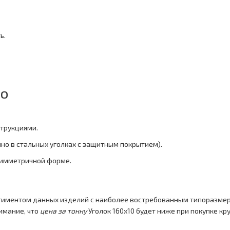
ь.
то
струкциями.
нно в стальных уголках с защитным покрытием).
симметричной форме.
тиментом данных изделий с наиболее востребованным типоразмер
имание, что
цена за тонну
Уголок 160x10 будет ниже при покупке кр