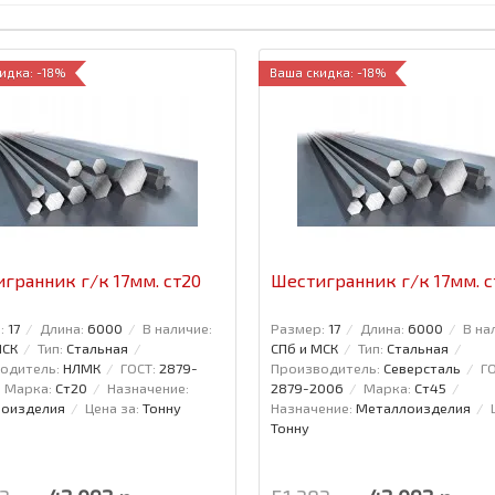
идка: -18%
Ваша скидка: -18%
гранник г/к 17мм. ст20
Шестигранник г/к 17мм. с
:
17
Длина:
6000
В наличие:
Размер:
17
Длина:
6000
В на
МСК
Тип:
Стальная
СПб и МСК
Тип:
Стальная
одитель:
НЛМК
ГОСТ:
2879-
Производитель:
Северсталь
ГО
Марка:
Ст20
Назначение:
2879-2006
Марка:
Ст45
оизделия
Цена за:
Тонну
Назначение:
Металлоизделия
Тонну