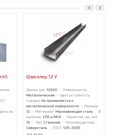
Ваша скидка
т45
Швеллер 12 У.
Лист г/к
личие:
Длина, мм:
12000
Поверхность:
Длина, мм:
Металлическая
Цветостойкость
Ширина, мм
СТ:
товара:
Не применяется к
МСК
Тип:
металлической поверхности
Размер:
Северсталь
Цена за:
12
Материал:
Нержавеющая сталь
В
Назначение
наличие:
СПб и МСК
Гарантия, до, лет:
Цена за:
То
10
Тип:
Стальная
Производитель:
Северсталь
ГОСТ:
535-2005