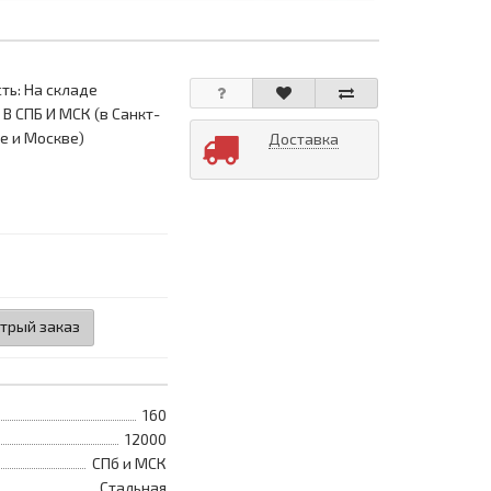
ть: На складе
 В СПБ И МСК (в Санкт-
е и Москве)
Доставка
трый заказ
160
12000
СПб и МСК
Стальная