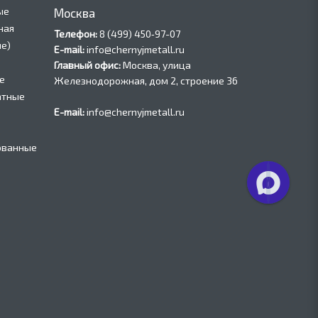
ые
Москва
ная
Телефон:
8 (499) 450‑97-07
е)
E-mail:
info@chernyjmetall.ru
Главный офис:
Москва, улица
е
Железнодорожная, дом 2, строение 36
атные
E-mail:
info@chernyjmetall.ru
ованные