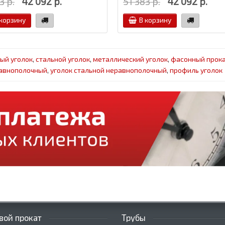
3 р.
42 092 р.
51 383 р.
42 092 р.
 корзину
В корзину
ый уголок
,
стальной уголок
,
металлический уголок
,
фасонный прок
равнополочный
,
уголок стальной неравнополочный
,
профиль уголок
вой прокат
Трубы