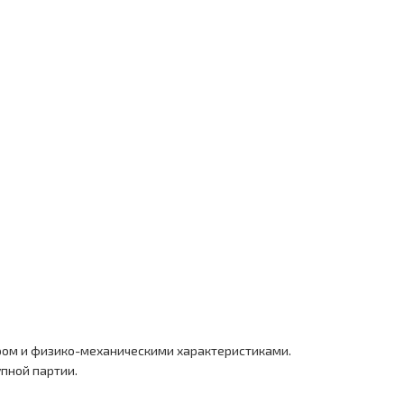
ом и физико-механическими характеристиками.
упной партии.