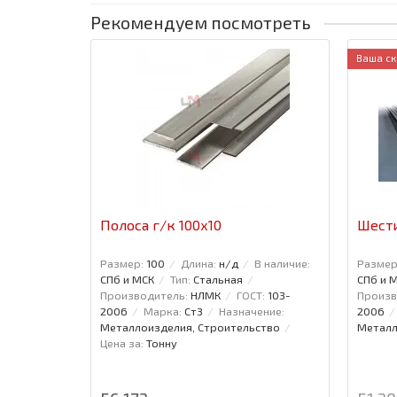
Рекомендуем посмотреть
Ваша ск
Полоса г/к 100x10
Шести
Размер:
100
Длина:
н/д
В наличие:
Размер
СПб и МСК
Тип:
Стальная
СПб и 
Производитель:
НЛМК
ГОСТ:
103-
Произв
2006
Марка:
Ст3
Назначение:
2006
Металлоизделия, Строительство
Металл
Цена за:
Тонну