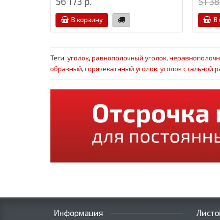
56 173 р.
51 38
В корзину
В
Теги:
уголок
,
равнополочный уголок
,
неравнополочн
образный
,
горячекатаный уголок
,
уголок стальной 
Информация
Листо