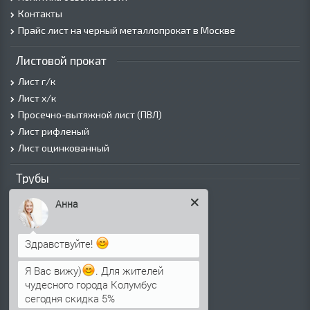
Контакты
Прайс лист на черный металлопрокат в Москве
Листовой прокат
Лист г/к
Лист х/к
Просечно-вытяжной лист (ПВЛ)
Лист рифленый
Лист оцинкованный
Трубы
Трубы горячедеформированные
Анна
Труба холоднодеформированная
Трубы ВГП (Водогазопроводные)
Здравствуйте!
Трубы ВГП оцинкованные
Трубы электросварные круглые
Я Вас вижу)
. Для жителей
Трубы электросварные квадратные
чудесного города Колумбус
сегодня скидка 5%
Трубы электросварные прямоугольные