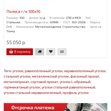
Полоса г/к 100x10
Размер:
100
Длина:
н/д
В наличие:
СПб и МСК
Тип:
Стальная
Производитель:
НЛМК
ГОСТ:
103-2006
Марка:
Ст3
Назначение:
Металлоизделия, Строительство
Цена за:
Тонну
55 050 р.
В корзину
Теги:
уголок
,
равнополочный уголок
,
неравнополочный уголок
,
стальной уголок
,
металлический уголок
,
фасонный прокат
,
металлопрокат
,
сортовой прокат
,
уголок L-образный
,
горячекатаный уголок
,
уголок стальной равнополочный
,
уголок стальной неравнополочный
,
профиль уголок