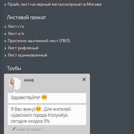
Прайс лист на черный металлопрокат в Москве
Листовой прокат
Лист г/к
Лист х/к
Просечно-вытяжной лист (ПВЛ)
Лист рифленый
Лист оцинкованный
Трубы
Трубы горячедеформированные
Анна
Труба холоднодеформированная
Трубы ВГП (Водогазопроводные)
Здравствуйте!
Трубы ВГП оцинкованные
Трубы электросварные круглые
Я Вас вижу)
. Для жителей
Трубы электросварные квадратные
чудесного города Колумбус
Трубы электросварные прямоугольные
сегодня скидка 5%
Трубы электросварные оцинкованные
Анна
печатает...