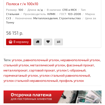
Полоса г/к 100x10
Размер:
100
Длина:
н/д
В наличие:
СПб и МСК
Тип:
Стальная
Производитель:
НЛМК
ГОСТ:
103-2006
Марка:
Ст3
Назначение:
Металлоизделия, Строительство
Цена за:
Тонну
56 151 р.
В корзину
Теги:
уголок
,
равнополочный уголок
,
неравнополочный уголок
,
стальной уголок
,
металлический уголок
,
фасонный прокат
,
металлопрокат
,
сортовой прокат
,
уголок L-образный
,
горячекатаный уголок
,
уголок стальной равнополочный
,
уголок стальной неравнополочный
,
профиль уголок