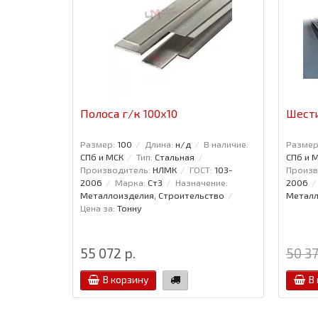
Полоса г/к 100x10
Шести
Размер:
100
Длина:
н/д
В наличие:
Размер
СПб и МСК
Тип:
Стальная
СПб и 
Производитель:
НЛМК
ГОСТ:
103-
Произв
2006
Марка:
Ст3
Назначение:
2006
Металлоизделия, Строительство
Металл
Цена за:
Тонну
55 072 р.
50 37
В корзину
В