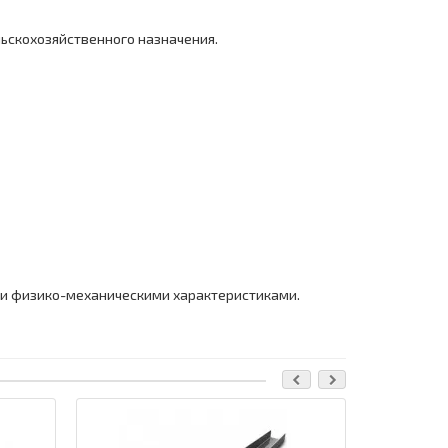
ельскохозяйственного назначения.
и физико-механическими характеристиками.
Ваша скидка