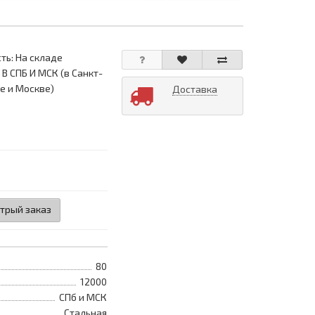
ть: На складе
 В СПБ И МСК (в Санкт-
е и Москве)
Доставка
трый заказ
80
12000
СПб и МСК
Стальная