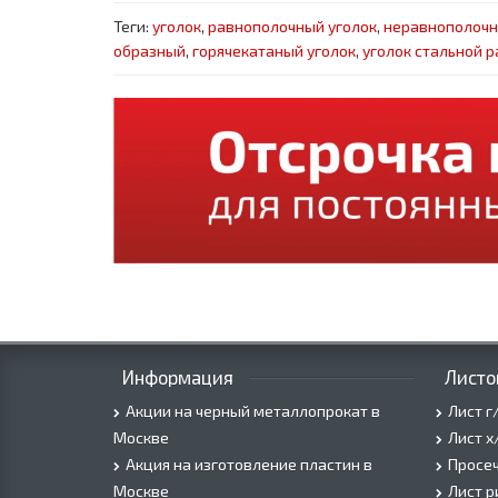
Теги:
уголок
,
равнополочный уголок
,
неравнополочн
образный
,
горячекатаный уголок
,
уголок стальной 
Информация
Листо
Акции на черный металлопрокат в
Лист г
Москве
Лист х
Акция на изготовление пластин в
Просеч
Москве
Лист 