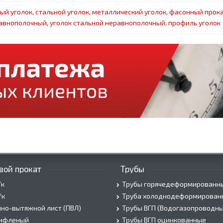
ый уголок
,
стальной уголок
,
металлический уголок
,
фасонный прок
равнополочный
,
уголок стальной неравнополочный
,
профиль уголок
вой прокат
Трубы
/к
Трубы горячедеформированн
/к
Труба холоднодеформирован
но-вытяжной лист (ПВЛ)
Трубы ВГП (Водогазопроводны
рифленый
Трубы ВГП оцинкованные