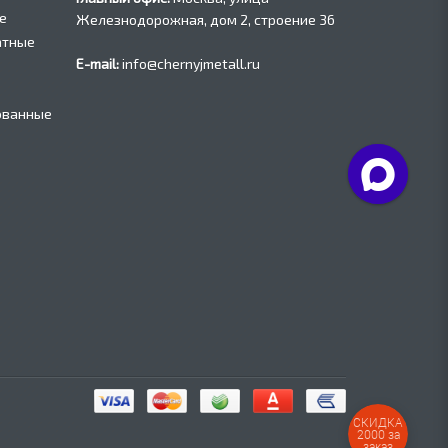
е
Железнодорожная, дом 2, строение 36
атные
E-mail:
info@chernyjmetall.ru
ованные
СКИДКА
2000 за
заказ