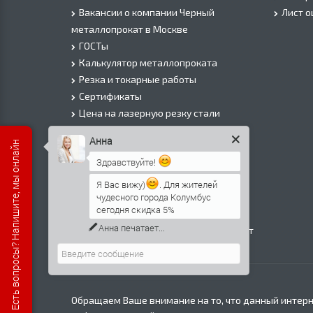
Вакансии о компании Черный
Лист 
металлопрокат в Москве
ГОСТы
Калькулятор металлопроката
Резка и токарные работы
Сертификаты
Цена на лазерную резку стали
Цена на плазменую резку стали
Анна
Есть вопросы? Напишите, мы онлайн
Цена на резку газом или болгаркой
Здравствуйте!
О Компании
Информация о доставке
Я Вас вижу)
. Для жителей
чудесного города Колумбус
Политика безопасности
сегодня скидка 5%
Контакты
Анна
печатает...
Прайс лист на черный металлопрокат
в Москве
Обращаем Ваше внимание на то, что данный интерн