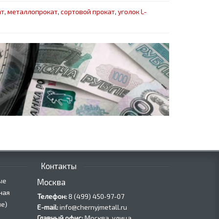
ат
,
металлопрокат
,
сортовой прокат
,
уголок L-
Контакты
ые
Москва
ная
Телефон:
8 (499) 450‑97-07
е)
E-mail:
info@chernyjmetall.ru
Главный офис:
Москва, улица