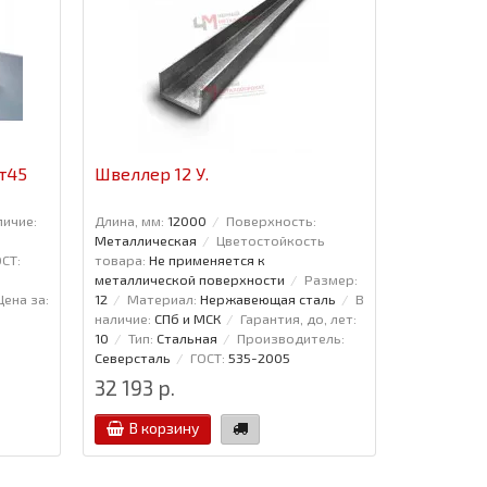
т45
Швеллер 12 У.
Лист г/к
личие:
Длина, мм:
12000
Поверхность:
Длина, мм:
Металлическая
Цветостойкость
Ширина, мм
СТ:
товара:
Не применяется к
МСК
Тип:
металлической поверхности
Размер:
Северсталь
Цена за:
12
Материал:
Нержавеющая сталь
В
Назначение
наличие:
СПб и МСК
Гарантия, до, лет:
Цена за:
То
10
Тип:
Стальная
Производитель:
Северсталь
ГОСТ:
535-2005
32 193 р.
39 227 р
В корзину
В кор