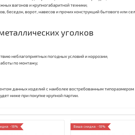
жных вагонов и крупногабаритной техники;
ков, беседок, ворот, навесов и прочих конструкций бытового или с
металлических уголков
ствию неблагоприятных погодных условий и коррозии;
работы по монтажу;
ентом данных изделий с наиболее востребованным типоразмером 
будет ниже при покупке крупной партии.
идка: -18%
Ваша скидка: -18%