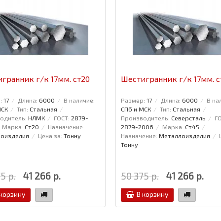
гранник г/к 17мм. ст20
Шестигранник г/к 17мм. с
:
17
Длина:
6000
В наличие:
Размер:
17
Длина:
6000
В на
МСК
Тип:
Стальная
СПб и МСК
Тип:
Стальная
одитель:
НЛМК
ГОСТ:
2879-
Производитель:
Северсталь
ГО
Марка:
Ст20
Назначение:
2879-2006
Марка:
Ст45
оизделия
Цена за:
Тонну
Назначение:
Металлоизделия
Тонну
5 р.
41 266 р.
50 375 р.
41 266 р.
 корзину
В корзину