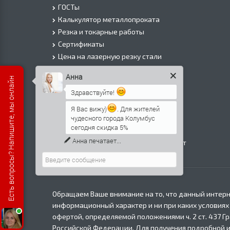
ГОСТы
Калькулятор металлопроката
Резка и токарные работы
Сертификаты
Цена на лазерную резку стали
Цена на плазменую резку стали
Анна
Есть вопросы? Напишите, мы онлайн
Цена на резку газом или болгаркой
Здравствуйте!
О Компании
Информация о доставке
Я Вас вижу)
. Для жителей
чудесного города Колумбус
Политика безопасности
сегодня скидка 5%
Контакты
Анна
печатает...
Прайс лист на черный металлопрокат
в Москве
Обращаем Ваше внимание на то, что данный интерн
информационный характер и ни при каких условиях
офертой, определяемой положениями ч. 2 ст. 437 Г
Российской Федерации. Для получения подробной 