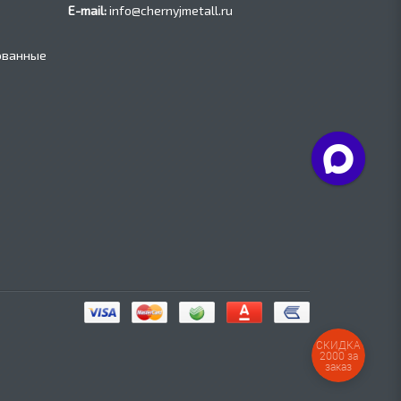
E-mail:
info@chernyjmetall.ru
ованные
СКИДКА
2000 за
заказ