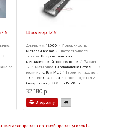
т45
Швеллер 12 У.
Лист г/к
личие:
Длина, мм:
12000
Поверхность:
Длина, мм:
Металлическая
Цветостойкость
Ширина, мм
СТ:
товара:
Не применяется к
МСК
Тип:
металлической поверхности
Размер:
Северсталь
Цена за:
12
Материал:
Нержавеющая сталь
В
Назначение
наличие:
СПб и МСК
Гарантия, до, лет:
Цена за:
То
10
Тип:
Стальная
Производитель:
Северсталь
ГОСТ:
535-2005
32 180 р.
39 212 р
В корзину
В кор
ат
,
металлопрокат
,
сортовой прокат
,
уголок L-