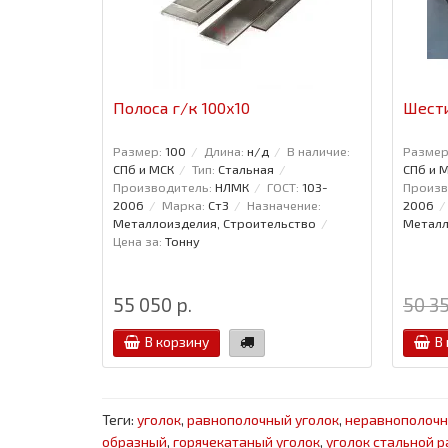
Полоса г/к 100x10
Шести
Размер:
100
Длина:
н/д
В наличие:
Размер
СПб и МСК
Тип:
Стальная
СПб и 
Производитель:
НЛМК
ГОСТ:
103-
Произв
2006
Марка:
Ст3
Назначение:
2006
Металлоизделия, Строительство
Металл
Цена за:
Тонну
55 050 р.
50 35
В корзину
В
Теги:
уголок
,
равнополочный уголок
,
неравнополочн
образный
,
горячекатаный уголок
,
уголок стальной 