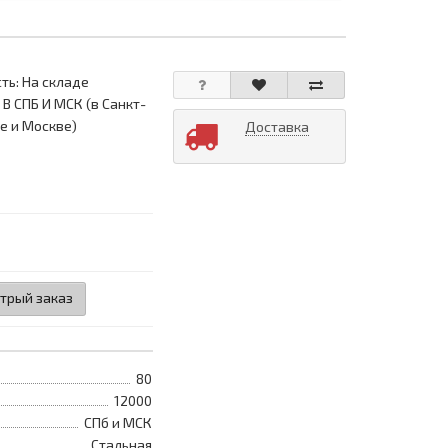
ть: На складе
 В СПБ И МСК (в Санкт-
е и Москве)
Доставка
трый заказ
80
12000
СПб и МСК
Стальная