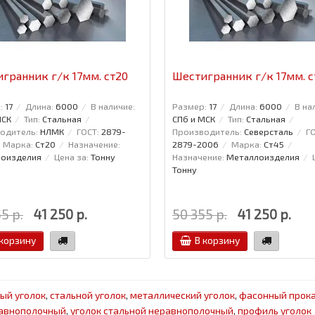
гранник г/к 17мм. ст20
Шестигранник г/к 17мм. с
:
17
Длина:
6000
В наличие:
Размер:
17
Длина:
6000
В на
МСК
Тип:
Стальная
СПб и МСК
Тип:
Стальная
одитель:
НЛМК
ГОСТ:
2879-
Производитель:
Северсталь
ГО
Марка:
Ст20
Назначение:
2879-2006
Марка:
Ст45
оизделия
Цена за:
Тонну
Назначение:
Металлоизделия
Тонну
5 р.
41 250 р.
50 355 р.
41 250 р.
 корзину
В корзину
ый уголок
,
стальной уголок
,
металлический уголок
,
фасонный прок
равнополочный
,
уголок стальной неравнополочный
,
профиль уголок