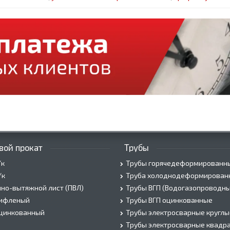
вой прокат
Трубы
/к
Трубы горячедеформированн
/к
Труба холоднодеформирован
но-вытяжной лист (ПВЛ)
Трубы ВГП (Водогазопроводны
рифленый
Трубы ВГП оцинкованные
оцинкованный
Трубы электросварные круглы
Трубы электросварные квадр