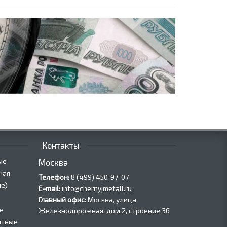
Контакты
ые
Москва
ная
Телефон:
8 (499) 450‑97-07
е)
E-mail:
info@chernyjmetall.ru
Главный офис:
Москва, улица
е
Железнодорожная, дом 2, строение 36
атные