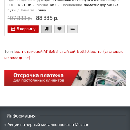
ГОСТ:
4121-96
Марка:
К63
Назначение:
Железнодорожные
пути
Цена за:
Тонну
107 833 р.
88 335 р.
В корзину
Теги:
Болт стыковой М18х88
,
с гайкой
,
Bolt10
,
Болты (стыковые
и закладные)
Информация
Акции на черный металлопрокат в Москве