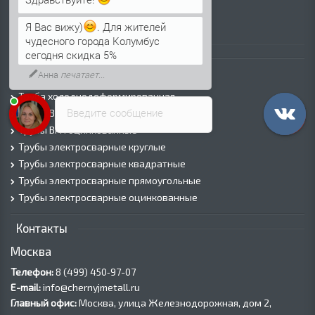
Лист рифленый
Здравствуйте!
Лист оцинкованный
Я Вас вижу)
. Для жителей
чудесного города Колумбус
Трубы
сегодня скидка 5%
Трубы горячедеформированные
Труба холоднодеформированная
Введите сообщение
Трубы ВГП (Водогазопроводные)
Трубы ВГП оцинкованные
Трубы электросварные круглые
Трубы электросварные квадратные
Трубы электросварные прямоугольные
Трубы электросварные оцинкованные
Контакты
Москва
Телефон:
8 (499) 450‑97-07
E-mail:
info@chernyjmetall.ru
Главный офис:
Москва, улица Железнодорожная, дом 2,