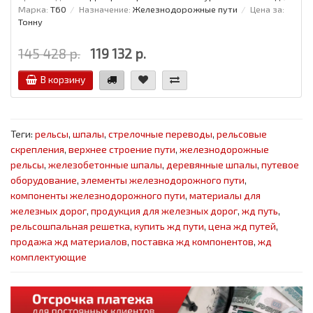
Марка:
Т60
Назначение:
Железнодорожные пути
Цена за:
Тонну
145 428 р.
119 132 р.
В корзину
Теги:
рельсы
,
шпалы
,
стрелочные переводы
,
рельсовые
скрепления
,
верхнее строение пути
,
железнодорожные
рельсы
,
железобетонные шпалы
,
деревянные шпалы
,
путевое
оборудование
,
элементы железнодорожного пути
,
компоненты железнодорожного пути
,
материалы для
железных дорог
,
продукция для железных дорог
,
жд путь
,
рельсошпальная решетка
,
купить жд пути
,
цена жд путей
,
продажа жд материалов
,
поставка жд компонентов
,
жд
комплектующие