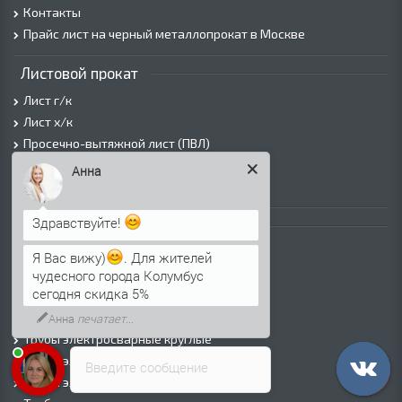
Контакты
Прайс лист на черный металлопрокат в Москве
Листовой прокат
Лист г/к
Лист х/к
Просечно-вытяжной лист (ПВЛ)
Лист рифленый
Анна
Лист оцинкованный
Здравствуйте!
Трубы
Трубы горячедеформированные
Я Вас вижу)
. Для жителей
Труба холоднодеформированная
чудесного города Колумбус
сегодня скидка 5%
Трубы ВГП (Водогазопроводные)
Трубы ВГП оцинкованные
Анна
печатает...
Трубы электросварные круглые
Трубы электросварные квадратные
Введите сообщение
Трубы электросварные прямоугольные