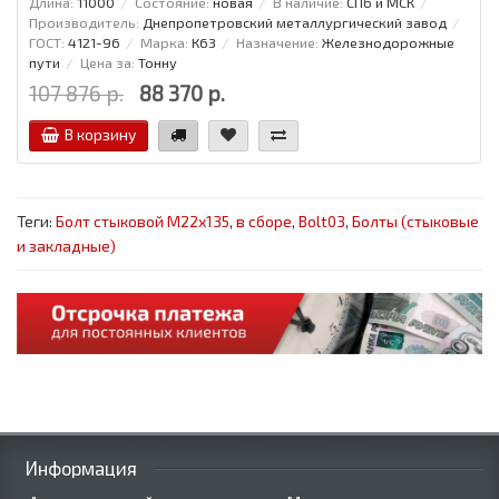
Длина:
11000
Состояние:
новая
В наличие:
СПб и МСК
Производитель:
Днепропетровский металлургический завод
ГОСТ:
4121-96
Марка:
К63
Назначение:
Железнодорожные
пути
Цена за:
Тонну
107 876 р.
88 370 р.
В корзину
Теги:
Болт стыковой М22х135
,
в сборе
,
Bolt03
,
Болты (стыковые
и закладные)
Информация