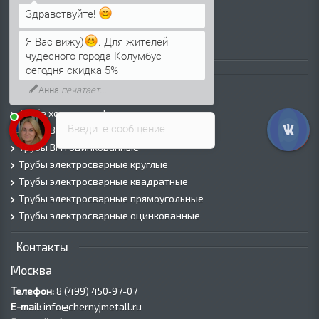
Просечно-вытяжной лист (ПВЛ)
Здравствуйте!
Лист рифленый
Я Вас вижу)
. Для жителей
Лист оцинкованный
чудесного города Колумбус
сегодня скидка 5%
Трубы
Анна
печатает...
Трубы горячедеформированные
Труба холоднодеформированная
Введите сообщение
Трубы ВГП (Водогазопроводные)
Трубы ВГП оцинкованные
Трубы электросварные круглые
Трубы электросварные квадратные
Трубы электросварные прямоугольные
Трубы электросварные оцинкованные
Контакты
Москва
Телефон:
8 (499) 450‑97-07
E-mail:
info@chernyjmetall.ru