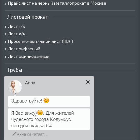
Прайс лист на черный металлопрокат в Москве
Листовой прокат
Лист г/к
Лист х/к
Просечно-вытяжной лист (ПВЛ)
Лист рифленый
Лист оцинкованный
Трубы
Трубы горячедеформированные
Анна
Труба холоднодеформированная
Трубы ВГП (Водогазопроводные)
Здравствуйте!
Трубы ВГП оцинкованные
Трубы электросварные круглые
Я Вас вижу)
. Для жителей
Трубы электросварные квадратные
чудесного города Колумбус
Трубы электросварные прямоугольные
сегодня скидка 5%
Трубы электросварные оцинкованные
Анна
печатает...