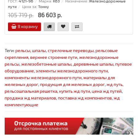
ГОСТ:
4121-96
Марка:
К63
Назначение:
Железнодорожные
пути
Цена за:
Тонну
105 719 р.
86 603 р.
В корзину
Теги:
рельсы
,
шпалы
,
стрелочные переводы
,
рельсовые
скрепления
,
верхнее строение пути
,
железнодорожные
рельсы
,
железобетонные шпалы
,
деревянные шпалы
,
путевое
оборудование
,
элементы железнодорожного пути
,
компоненты железнодорожного пути
,
материалы для
железных дорог
,
продукция для железных дорог
,
жд путь
,
рельсошпальная решетка
,
купить жд пути
,
цена жд путей
,
продажа жд материалов
,
поставка жд компонентов
,
жд
комплектующие