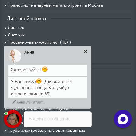
Прайс лист на черный металлопрокат в Москве
Листовой прокат
Лист г/к
Лист х/к
Просечно-вытяжной лист (ПВЛ)
Лист рифленый
Анна
Лист оцинкованный
Здравствуйте!
Трубы
Трубы горячедеформированные
Я Вас вижу)
. Для жителей
Труба холоднодеформированная
чудесного города Колумбус
сегодня скидка 5%
Трубы ВГП (Водогазопроводные)
Трубы ВГП оцинкованные
Анна
печатает...
Трубы электросварные круглые
Трубы электросварные квадратные
Введите сообщение
Трубы электросварные прямоугольные
Трубы электросварные оцинкованные