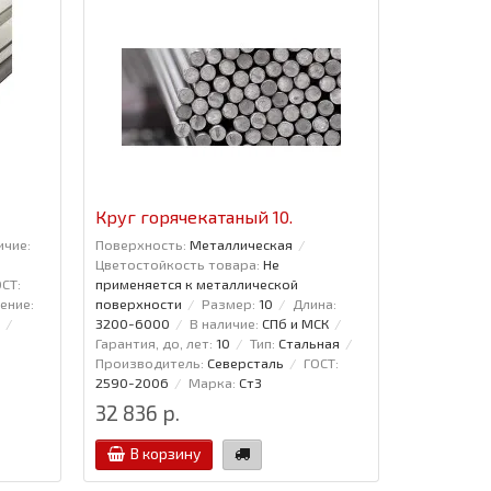
Круг горячекатаный 10.
Круг гор
ичие:
Поверхность:
Металлическая
Поверхност
Цветостойкость товара:
Не
Цветостойк
СТ:
применяется к металлической
применяетс
ение:
поверхности
Размер:
10
Длина:
поверхнос
3200-6000
В наличие:
СПб и МСК
3200-6000
Гарантия, до, лет:
10
Тип:
Стальная
Гарантия, д
Производитель:
Северсталь
ГОСТ:
Производит
2590-2006
Марка:
Ст3
2006
Мар
32 836 р.
31 194 р
В корзину
В кор