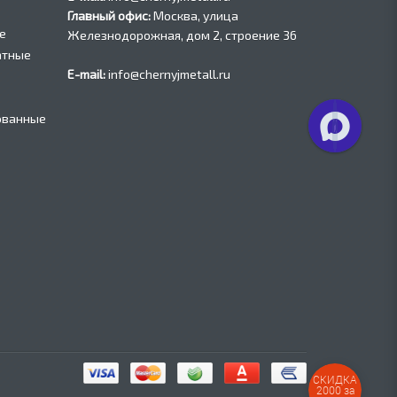
Главный офис:
Москва, улица
е
Железнодорожная, дом 2, строение 36
атные
E-mail:
info@chernyjmetall.ru
ованные
СКИДКА
2000 за