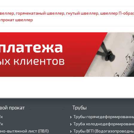
швеллер
,
горячекатаный швеллер
,
гнутый швеллер
,
швеллер П-обра
,
прокат швеллер
вой прокат
Трубы
/к
Трубы горячедеформированн
/к
Труба холоднодеформирован
но-вытяжной лист (ПВЛ)
Трубы ВГП (Водогазопроводны