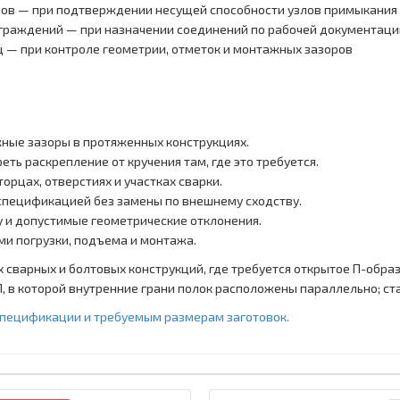
нов — при подтверждении несущей способности узлов примыкания
ограждений — при назначении соединений по рабочей документаци
ц — при контроле геометрии, отметок и монтажных зазоров
ные зазоры в протяженных конструкциях.
ть раскрепление от кручения там, где это требуется.
рцах, отверстиях и участках сварки.
 спецификацией без замены по внешнему сходству.
ку и допустимые геометрические отклонения.
ми погрузки, подъема и монтажа.
 сварных и болтовых конструкций, где требуется открытое П-обр
 П, в которой внутренние грани полок расположены параллельно; ст
 спецификации и требуемым размерам заготовок.