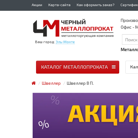
Акции
Карта-сайта
Как оформить заказ?
Сертифик
Произво
Офис - М
Ваш город:
Эль-Монте
Металло
КАТАЛОГ МЕТАЛЛОПРОКАТА
Кал
Швеллер
Швеллер 8 П.