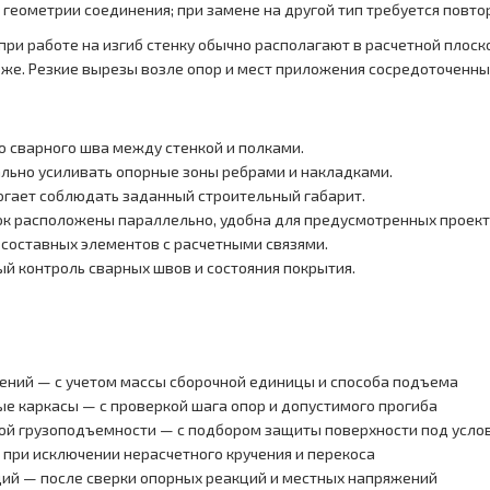
геометрии соединения; при замене на другой тип требуется повто
при работе на изгиб стенку обычно располагают в расчетной плоск
же. Резкие вырезы возле опор и мест приложения сосредоточенных
о сварного шва между стенкой и полками.
льно усиливать опорные зоны ребрами и накладками.
огает соблюдать заданный строительный габарит.
лок расположены параллельно, удобна для предусмотренных проек
 составных элементов с расчетными связями.
ый контроль сварных швов и состояния покрытия.
ений — с учетом массы сборочной единицы и способа подъема
е каркасы — с проверкой шага опор и допустимого прогиба
ной грузоподъемности — с подбором защиты поверхности под усло
при исключении нерасчетного кручения и перекоса
ций — после сверки опорных реакций и местных напряжений