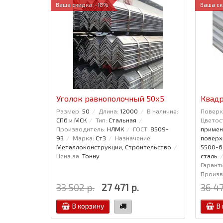
Ваша скидка: -18%
Ваша ск
Уголок равнополочный 50x5
Квадр
Размер:
50
Длина:
12000
В наличие:
Поверх
СПб и МСК
Тип:
Стальная
Цветос
Производитель:
НЛМК
ГОСТ:
8509-
примен
93
Марка:
Ст3
Назначение:
поверх
Металлоконструкции, Строительство
5500-
Цена за:
Тонну
сталь
Гаранти
Произв
33 502 р.
27 471 р.
36 47
В корзину
В