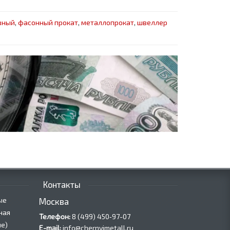
зный
,
фасонный прокат
,
металлопрокат
,
швеллер
Контакты
ые
Москва
ная
Телефон:
8 (499) 450‑97-07
е)
E-mail:
info@chernyjmetall.ru