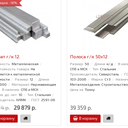
идка: -18%
ат г/к 12.
Полоса г/к 50x12
ность:
Металлическая
Размер:
50
Длина:
н/д
В нал
тойкость товара:
Не
СПб и МСК
Тип:
Стальная
яется к металлической
Производитель:
Северсталь
ГО
ности
Размер:
12
Длина:
103-2006
Марка:
Ст3
Назнач
6000
Материал:
Нержавеющая
Металлоизделия, Строительство
В наличие:
СПб и МСК
Цена за:
Тонну
я, до, лет:
10
Тип:
Стальная
одитель:
НЛМК
ГОСТ:
2591-06
4 р.
29 879 р.
39 359 р.
 корзину
В корзину