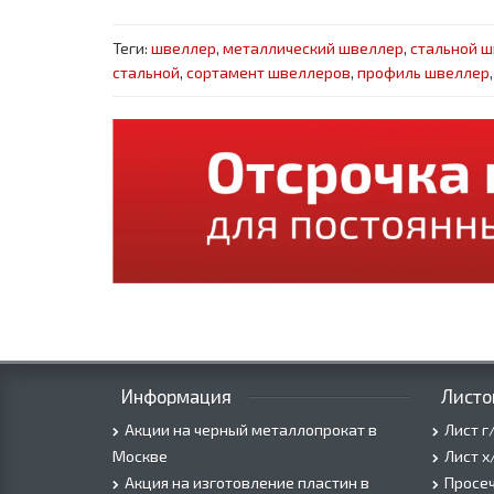
Теги:
швеллер
,
металлический швеллер
,
стальной 
стальной
,
сортамент швеллеров
,
профиль швеллер
Информация
Листо
Акции на черный металлопрокат в
Лист г
Москве
Лист х
Акция на изготовление пластин в
Просеч