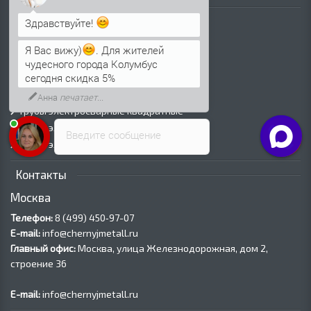
Трубы
Здравствуйте!
Трубы горячедеформированные
Труба холоднодеформированная
Я Вас вижу)
. Для жителей
Трубы ВГП (Водогазопроводные)
чудесного города Колумбус
сегодня скидка 5%
Трубы ВГП оцинкованные
Трубы электросварные круглые
Анна
печатает...
Трубы электросварные квадратные
Трубы электросварные прямоугольные
Введите сообщение
Трубы электросварные оцинкованные
Контакты
Москва
Телефон:
8 (499) 450‑97-07
E-mail:
info@chernyjmetall.ru
Главный офис:
Москва, улица Железнодорожная, дом 2,
строение 36
E-mail:
info@chernyjmetall.ru