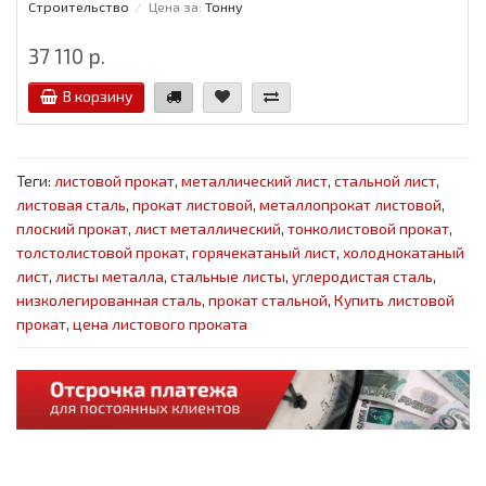
Строительство
Цена за:
Тонну
37 110 р.
В корзину
Теги:
листовой прокат
,
металлический лист
,
стальной лист
,
листовая сталь
,
прокат листовой
,
металлопрокат листовой
,
плоский прокат
,
лист металлический
,
тонколистовой прокат
,
толстолистовой прокат
,
горячекатаный лист
,
холоднокатаный
лист
,
листы металла
,
стальные листы
,
углеродистая сталь
,
низколегированная сталь
,
прокат стальной
,
Купить листовой
прокат
,
цена листового проката