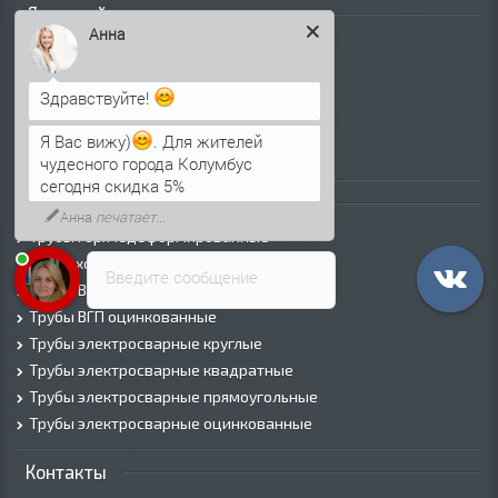
Листовой прокат
Анна
Лист г/к
Лист х/к
Здравствуйте!
Просечно-вытяжной лист (ПВЛ)
Лист рифленый
Я Вас вижу)
. Для жителей
Лист оцинкованный
чудесного города Колумбус
сегодня скидка 5%
Трубы
Анна
печатает...
Трубы горячедеформированные
Труба холоднодеформированная
Введите сообщение
Трубы ВГП (Водогазопроводные)
Трубы ВГП оцинкованные
Трубы электросварные круглые
Трубы электросварные квадратные
Трубы электросварные прямоугольные
Трубы электросварные оцинкованные
Контакты