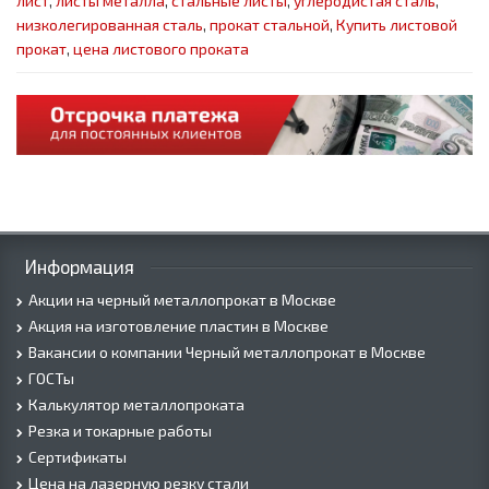
лист
,
листы металла
,
стальные листы
,
углеродистая сталь
,
низколегированная сталь
,
прокат стальной
,
Купить листовой
прокат
,
цена листового проката
Информация
Акции на черный металлопрокат в Москве
Акция на изготовление пластин в Москве
Вакансии о компании Черный металлопрокат в Москве
ГОСТы
Калькулятор металлопроката
Резка и токарные работы
Сертификаты
Цена на лазерную резку стали