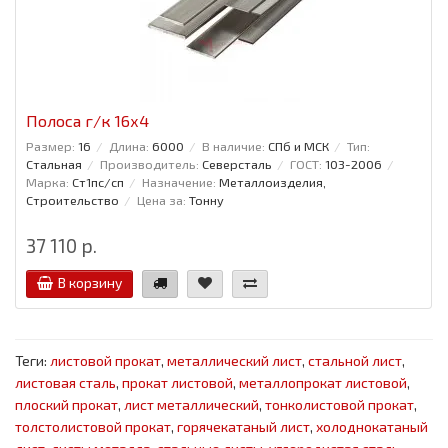
Полоса г/к 16x4
Размер:
16
Длина:
6000
В наличие:
СПб и МСК
Тип:
Стальная
Производитель:
Северсталь
ГОСТ:
103-2006
Марка:
Ст1пс/сп
Назначение:
Металлоизделия,
Строительство
Цена за:
Тонну
37 110 р.
В корзину
Теги:
листовой прокат
,
металлический лист
,
стальной лист
,
листовая сталь
,
прокат листовой
,
металлопрокат листовой
,
плоский прокат
,
лист металлический
,
тонколистовой прокат
,
толстолистовой прокат
,
горячекатаный лист
,
холоднокатаный