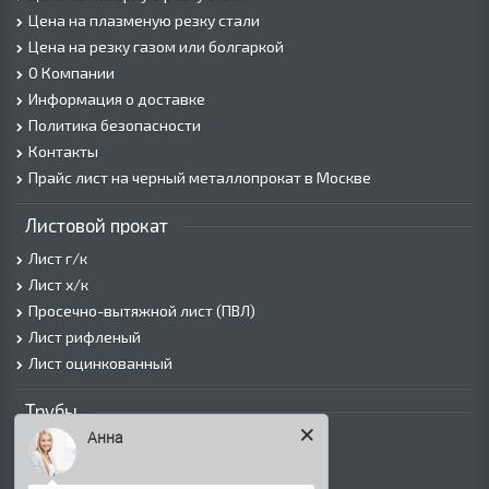
Цена на плазменую резку стали
Цена на резку газом или болгаркой
О Компании
Информация о доставке
Политика безопасности
Контакты
Прайс лист на черный металлопрокат в Москве
Листовой прокат
Лист г/к
Лист х/к
Просечно-вытяжной лист (ПВЛ)
Лист рифленый
Лист оцинкованный
Трубы
Анна
Трубы горячедеформированные
Труба холоднодеформированная