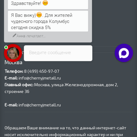
Трубы ВГП (Водогазопроводные)
Здравствуйте!
Трубы ВГП оцинкованные
Я Вас вижу)
. Для жителей
Трубы электросварные круглые
чудесного города Колумбус
Трубы электросварные квадратные
сегодня скидка 5%
Трубы электросварные прямоугольные
Анна
печатает...
Трубы электросварные оцинкованные
Контакты
Введите сообщение
Москва
Телефон:
8 (499) 450‑97-07
E-mail:
info@chernyjmetall.ru
Главный офис:
Москва, улица Железнодорожная, дом 2,
строение 36
E-mail:
info@chernyjmetall.ru
Обращаем Ваше внимание на то, что данный интернет-сайт
носит исключительно информационный характер и ни при