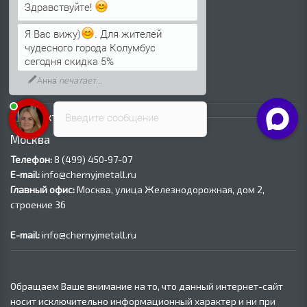
Трубы ВГП (Водогазопроводные)
Здравствуйте!
Трубы ВГП оцинкованные
Я Вас вижу)
. Для жителей
Трубы электросварные круглые
чудесного города Колумбус
Трубы электросварные квадратные
сегодня скидка 5%
Трубы электросварные прямоугольные
Анна
печатает...
Трубы электросварные оцинкованные
Контакты
Введите сообщение
Москва
Телефон:
8 (499) 450‑97-07
E-mail:
info@chernyjmetall.ru
Главный офис:
Москва, улица Железнодорожная, дом 2,
строение 36
E-mail:
info@chernyjmetall.ru
Обращаем Ваше внимание на то, что данный интернет-сайт
носит исключительно информационный характер и ни при