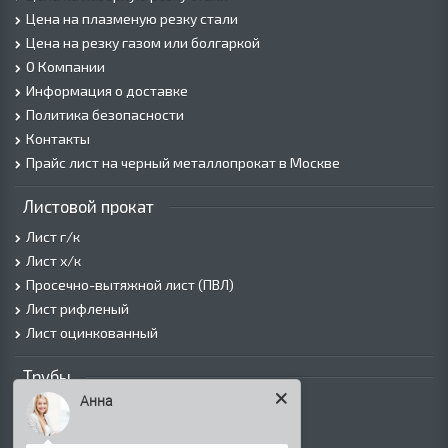
Цена на плазменую резку стали
Цена на резку газом или болгаркой
О Компании
Информация о доставке
Политика безопасности
Контакты
Прайс лист на черный металлопрокат в Москве
Листовой прокат
Лист г/к
Лист х/к
Просечно-вытяжной лист (ПВЛ)
Лист рифленый
Лист оцинкованный
Трубы
Анна
Трубы горячедеформированные
Труба холоднодеформированная