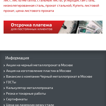
лист
,
листы металла
,
стальные листы
,
углеродистая сталь
,
низколегированная сталь
,
прокат стальной
,
Купить листовой
прокат
,
цена листового проката
Информация
Акции на черный металлопрокат в Москве
Акция на изготовление пластин в Москве
Вакансии о компании Черный металлопрокат в Москве
ГОСТы
Калькулятор металлопроката
Резка и токарные работы
Сертификаты
Цена на лазерную резку стали