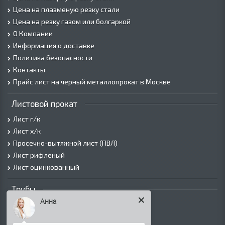
Цена на плазменую резку стали
Цена на резку газом или болгаркой
О Компании
Информация о доставке
Политика безопасности
Контакты
Прайс лист на черный металлопрокат в Москве
Листовой прокат
Лист г/к
Лист х/к
Просечно-вытяжной лист (ПВЛ)
Лист рифленый
Лист оцинкованный
Трубы
Анна
Трубы горячедеформированные
Труба холоднодеформированная