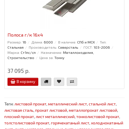
Полоса г/к 16x4
Размер:
16
Длина:
6000
В наличие:
СПб и МСК
Тип:
Стальная
Производитель:
Северсталь
ГОСТ:
103-2006
Марка:
Ст1пс/сп
Назначение:
Металлоизделия,
Строительство
Цена за:
Тонну
37 095 р.
В корзину
Теги:
листовой прокат
,
металлический лист
,
стальной лист
,
листовая сталь
,
прокат листовой
,
металлопрокат листовой
,
плоский прокат
,
лист металлический
,
тонколистовой прокат
,
толстолистовой прокат
,
горячекатаный лист
,
холоднокатаный