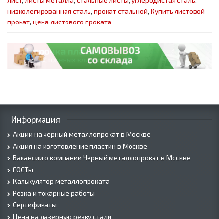
лист
,
листы металла
,
стальные листы
,
углеродистая сталь
,
низколегированная сталь
,
прокат стальной
,
Купить листовой
прокат
,
цена листового проката
Информация
Акции на черный металлопрокат в Москве
Акция на изготовление пластин в Москве
Вакансии о компании Черный металлопрокат в Москве
ГОСТы
Калькулятор металлопроката
Резка и токарные работы
Сертификаты
Цена на лазерную резку стали