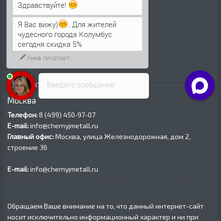
Трубы ВГП (Водогазопроводные)
Здравствуйте!
Трубы ВГП оцинкованные
Я Вас вижу)
. Для жителей
Трубы электросварные круглые
чудесного города Колумбус
Трубы электросварные квадратные
сегодня скидка 5%
Трубы электросварные прямоугольные
Анна
печатает...
Трубы электросварные оцинкованные
Контакты
Введите сообщение
Москва
Телефон:
8 (499) 450‑97-07
E-mail:
info@chernyjmetall.ru
Главный офис:
Москва, улица Железнодорожная, дом 2,
строение 36
E-mail:
info@chernyjmetall.ru
Обращаем Ваше внимание на то, что данный интернет-сайт
носит исключительно информационный характер и ни при