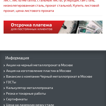
лист
,
листы металла
,
стальные листы
,
углеродистая сталь
,
низколегированная сталь
,
прокат стальной
,
Купить листовой
прокат
,
цена листового проката
Информация
Акции на черный металлопрокат в Москве
Акция на изготовление пластин в Москве
Вакансии о компании Черный металлопрокат в Москве
ГОСТы
Калькулятор металлопроката
Резка и токарные работы
Сертификаты
Цена на лазерную резку стали