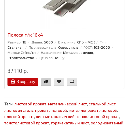
Полоса г/к 16x4
Размер:
16
Длина:
6000
В наличие:
СПб и МСК
Тип:
Стальная
Производитель:
Северсталь
ГОСТ:
103-2006
Марка:
Ст1пс/сп
Назначение:
Металлоизделия,
Строительство
Цена за:
Тонну
37 110 р.
В корзину
Теги:
листовой прокат
,
металлический лист
,
стальной лист
,
листовая сталь
,
прокат листовой
,
металлопрокат листовой
,
плоский прокат
,
лист металлический
,
тонколистовой прокат
,
толстолистовой прокат
,
горячекатаный лист
,
холоднокатаный