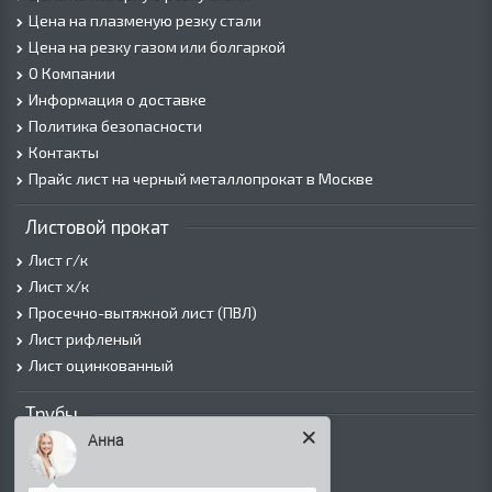
Цена на плазменую резку стали
Цена на резку газом или болгаркой
О Компании
Информация о доставке
Политика безопасности
Контакты
Прайс лист на черный металлопрокат в Москве
Листовой прокат
Лист г/к
Лист х/к
Просечно-вытяжной лист (ПВЛ)
Лист рифленый
Лист оцинкованный
Трубы
Анна
Трубы горячедеформированные
Труба холоднодеформированная