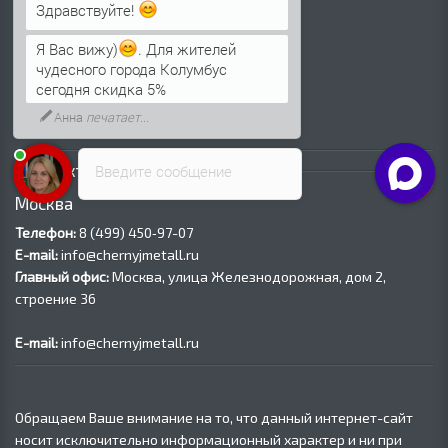
Трубы ВГП (Водогазопроводные)
Здравствуйте!
Трубы ВГП оцинкованные
Я Вас вижу)
. Для жителей
Трубы электросварные круглые
чудесного города Колумбус
Трубы электросварные квадратные
сегодня скидка 5%
Трубы электросварные прямоугольные
Анна
печатает...
Трубы электросварные оцинкованные
Контакты
Введите сообщение
Москва
Телефон:
8 (499) 450‑97-07
E-mail:
info@chernyjmetall.ru
Главный офис:
Москва, улица Железнодорожная, дом 2,
строение 36
E-mail:
info@chernyjmetall.ru
Обращаем Ваше внимание на то, что данный интернет-сайт
носит исключительно информационный характер и ни при