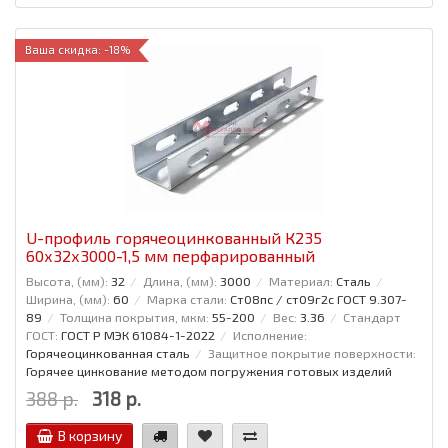
Ваша скидка: -18%
U-профиль горячеоцинкованный К235
60x32x3000-1,5 мм перфарированный
Высота, (мм):
32
Длина, (мм):
3000
Материал:
Сталь
Ширина, (мм):
60
Марка стали:
Ст08пс / ст09г2с ГОСТ 9.307-
89
Толщина покрытия, мкм:
55-200
Вес:
3.36
Стандарт
ГОСТ:
ГОСТ Р МЭК 61084-1-2022
Исполнение:
Горячеоцинкованная сталь
Защитное покрытие поверхности:
Горячее цинкование методом погружения готовых изделий
388 р.
318 р.
В корзину