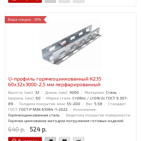
Ваша скидка: -18%
U-профиль горячеоцинкованный К235
60x32x3000-2,5 мм перфарированный
Высота, (мм):
32
Длина, (мм):
3000
Материал:
Сталь
Ширина, (мм):
60
Марка стали:
Ст08пс / ст09г2с ГОСТ 9.307-
89
Толщина покрытия, мкм:
55-200
Вес:
5.58
Стандарт
ГОСТ:
ГОСТ Р МЭК 61084-1-2022
Исполнение:
Горячеоцинкованная сталь
Защитное покрытие поверхности:
Горячее цинкование методом погружения готовых изделий
640 р.
524 р.
В корзину