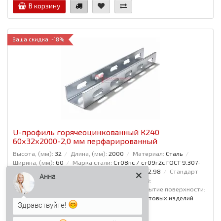
В корзину
Ваша скидка: -18%
U-профиль горячеоцинкованный К240
60x32x2000-2,0 мм перфарированный
Высота, (мм):
32
Длина, (мм):
2000
Материал:
Сталь
Ширина, (мм):
60
Марка стали:
Ст08пс / ст09г2с ГОСТ 9.307-
89
Толщина покрытия, мкм:
55-200
Вес:
2.98
Стандарт
Анна
ГОСТ:
ГОСТ Р МЭК 61084-1-2022
Исполнение:
Горячеоцинкованная сталь
Защитное покрытие поверхности:
Горячее цинкование методом погружения готовых изделий
Здравствуйте!
514 р.
421 р.