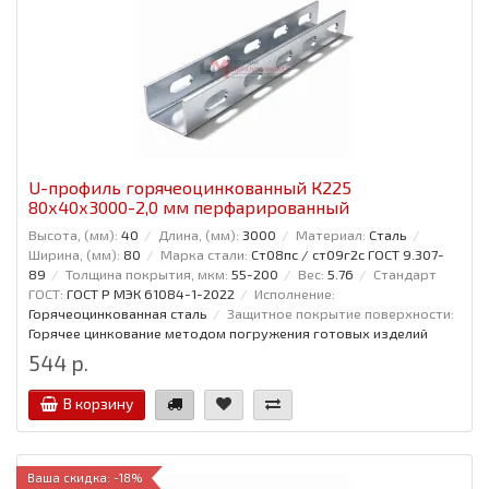
U-профиль горячеоцинкованный К225
80x40x3000-2,0 мм перфарированный
Высота, (мм):
40
Длина, (мм):
3000
Материал:
Сталь
Ширина, (мм):
80
Марка стали:
Ст08пс / ст09г2с ГОСТ 9.307-
89
Толщина покрытия, мкм:
55-200
Вес:
5.76
Стандарт
ГОСТ:
ГОСТ Р МЭК 61084-1-2022
Исполнение:
Горячеоцинкованная сталь
Защитное покрытие поверхности:
Горячее цинкование методом погружения готовых изделий
544 р.
В корзину
Ваша скидка: -18%