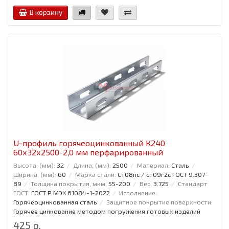
В корзину
U-профиль горячеоцинкованный К240
60x32x2500-2,0 мм перфарированный
Высота, (мм):
32
Длина, (мм):
2500
Материал:
Сталь
Ширина, (мм):
60
Марка стали:
Ст08пс / ст09г2с ГОСТ 9.307-
89
Толщина покрытия, мкм:
55-200
Вес:
3.725
Стандарт
ГОСТ:
ГОСТ Р МЭК 61084-1-2022
Исполнение:
Горячеоцинкованная сталь
Защитное покрытие поверхности:
Горячее цинкование методом погружения готовых изделий
425 р.