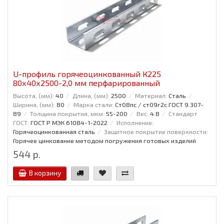
U-профиль горячеоцинкованный К225
80x40x2500-2,0 мм перфарированный
Высота, (мм):
40
Длина, (мм):
2500
Материал:
Сталь
Ширина, (мм):
80
Марка стали:
Ст08пс / ст09г2с ГОСТ 9.307-
89
Толщина покрытия, мкм:
55-200
Вес:
4.8
Стандарт
ГОСТ:
ГОСТ Р МЭК 61084-1-2022
Исполнение:
Горячеоцинкованная сталь
Защитное покрытие поверхности:
Горячее цинкование методом погружения готовых изделий
544 р.
В корзину