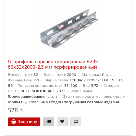
U-профиль горячеоцинкованный К235
60x32x2000-2,5 мм перфарированный
Высота, (мм):
32
Длина, (мм):
2000
Материал:
Сталь
Ширина, (мм):
60
Марка стали:
Ст08пс / ст09г2с ГОСТ 9.307-
89
Толщина покрытия, мкм:
55-200
Вес:
3.72
Стандарт
ГОСТ:
ГОСТ Р МЭК 61084-1-2022
Исполнение:
Горячеоцинкованная сталь
Защитное покрытие поверхности:
Горячее цинкование методом погружения готовых изделий
528 р.
В корзину