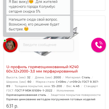
Я Вас вижу)
. Для жителей
В корзину
чудесного города Колумбус
сегодня скидка 5%
Напишите сюда свой вопрос.
Возможно, его решение будет
быстрее.
Введите сообщение
U-профиль горячеоцинкованный К240
60x32x2000-3,0 мм перфарированный
Высота, (мм):
32
Длина, (мм):
2000
Материал:
Сталь
Ширина, (мм):
60
Марка стали:
Ст08пс / ст09г2с ГОСТ 9.307-
89
Толщина покрытия, мкм:
55-200
Вес:
4.46
Стандарт
ГОСТ:
ГОСТ Р МЭК 61084-1-2022
Исполнение:
Горячеоцинкованная сталь
Защитное покрытие поверхности:
Горячее цинкование методом погружения готовых изделий
631 р.