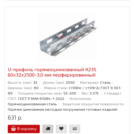
U-профиль горячеоцинкованный К235
60x32x2500-3,0 мм перфарированный
Высота, (мм):
32
Длина, (мм):
2500
Материал:
Сталь
Ширина, (мм):
60
Марка стали:
Ст08пс / ст09г2с ГОСТ 9.307-
89
Толщина покрытия, мкм:
55-200
Вес:
5.575
Стандарт
ГОСТ:
ГОСТ Р МЭК 61084-1-2022
Исполнение:
Горячеоцинкованная сталь
Защитное покрытие поверхности:
Горячее цинкование методом погружения готовых изделий
631 р.
В корзину