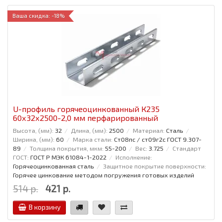
Ваша скидка: -18%
U-профиль горячеоцинкованный К235
60x32x2500-2,0 мм перфарированный
Высота, (мм):
32
Длина, (мм):
2500
Материал:
Сталь
Ширина, (мм):
60
Марка стали:
Ст08пс / ст09г2с ГОСТ 9.307-
89
Толщина покрытия, мкм:
55-200
Вес:
3.725
Стандарт
ГОСТ:
ГОСТ Р МЭК 61084-1-2022
Исполнение:
Горячеоцинкованная сталь
Защитное покрытие поверхности:
Горячее цинкование методом погружения готовых изделий
514 р.
421 р.
В корзину