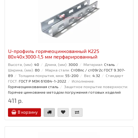
U-профиль горячеоцинкованный К225
80x40x3000-1,5 мм перфарированный
Высота, (мм):
40
Длина, (мм):
3000
Материал:
Сталь
Ширина, (мм):
80
Марка стали:
Ст08пс / ст09г2с ГОСТ 9.307-
89
Толщина покрытия, мкм:
55-200
Вес:
4.32
Стандарт
ГОСТ:
ГОСТ Р МЭК 61084-1-2022
Исполнение:
Горячеоцинкованная сталь
Защитное покрытие поверхности:
Горячее цинкование методом погружения готовых изделий
411 р.
В корзину