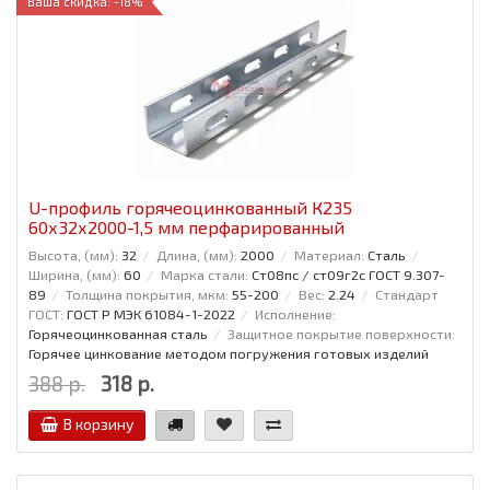
Ваша скидка: -18%
U-профиль горячеоцинкованный К235
60x32x2000-1,5 мм перфарированный
Высота, (мм):
32
Длина, (мм):
2000
Материал:
Сталь
Ширина, (мм):
60
Марка стали:
Ст08пс / ст09г2с ГОСТ 9.307-
89
Толщина покрытия, мкм:
55-200
Вес:
2.24
Стандарт
ГОСТ:
ГОСТ Р МЭК 61084-1-2022
Исполнение:
Горячеоцинкованная сталь
Защитное покрытие поверхности:
Горячее цинкование методом погружения готовых изделий
388 р.
318 р.
В корзину