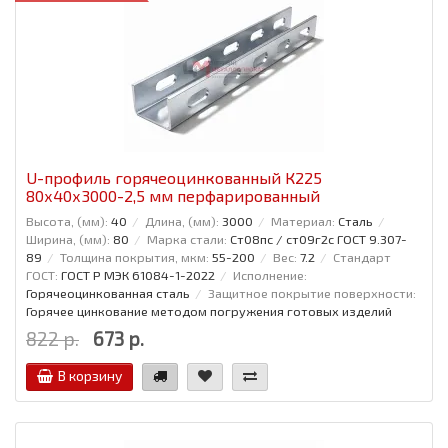
U-профиль горячеоцинкованный К225
80x40x3000-2,5 мм перфарированный
Высота, (мм):
40
Длина, (мм):
3000
Материал:
Сталь
Ширина, (мм):
80
Марка стали:
Ст08пс / ст09г2с ГОСТ 9.307-
89
Толщина покрытия, мкм:
55-200
Вес:
7.2
Стандарт
ГОСТ:
ГОСТ Р МЭК 61084-1-2022
Исполнение:
Горячеоцинкованная сталь
Защитное покрытие поверхности:
Горячее цинкование методом погружения готовых изделий
822 р.
673 р.
В корзину