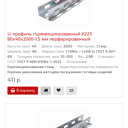
U-профиль горячеоцинкованный К225
80x40x2000-1,5 мм перфарированный
Высота, (мм):
40
Длина, (мм):
2000
Материал:
Сталь
Ширина, (мм):
80
Марка стали:
Ст08пс / ст09г2с ГОСТ 9.307-
89
Толщина покрытия, мкм:
55-200
Вес:
2.88
Стандарт
ГОСТ:
ГОСТ Р МЭК 61084-1-2022
Исполнение:
Горячеоцинкованная сталь
Защитное покрытие поверхности:
Горячее цинкование методом погружения готовых изделий
411 р.
В корзину