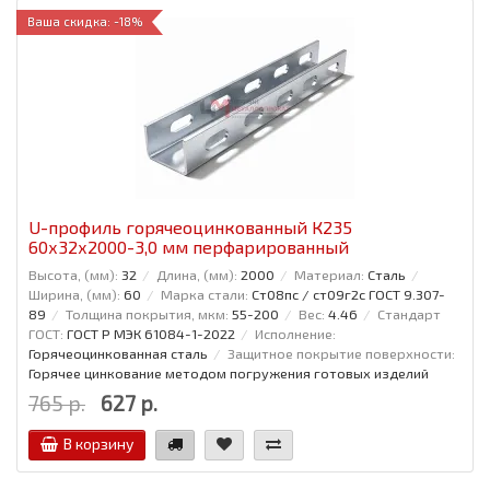
Ваша скидка: -18%
U-профиль горячеоцинкованный К235
60x32x2000-3,0 мм перфарированный
Высота, (мм):
32
Длина, (мм):
2000
Материал:
Сталь
Ширина, (мм):
60
Марка стали:
Ст08пс / ст09г2с ГОСТ 9.307-
89
Толщина покрытия, мкм:
55-200
Вес:
4.46
Стандарт
ГОСТ:
ГОСТ Р МЭК 61084-1-2022
Исполнение:
Горячеоцинкованная сталь
Защитное покрытие поверхности:
Горячее цинкование методом погружения готовых изделий
765 р.
627 р.
В корзину