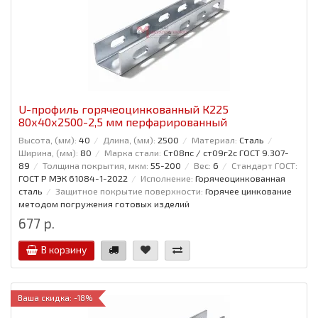
U-профиль горячеоцинкованный К225
80x40x2500-2,5 мм перфарированный
Высота, (мм):
40
Длина, (мм):
2500
Материал:
Сталь
Ширина, (мм):
80
Марка стали:
Ст08пс / ст09г2с ГОСТ 9.307-
89
Толщина покрытия, мкм:
55-200
Вес:
6
Стандарт ГОСТ:
ГОСТ Р МЭК 61084-1-2022
Исполнение:
Горячеоцинкованная
сталь
Защитное покрытие поверхности:
Горячее цинкование
методом погружения готовых изделий
677 р.
В корзину
Ваша скидка: -18%