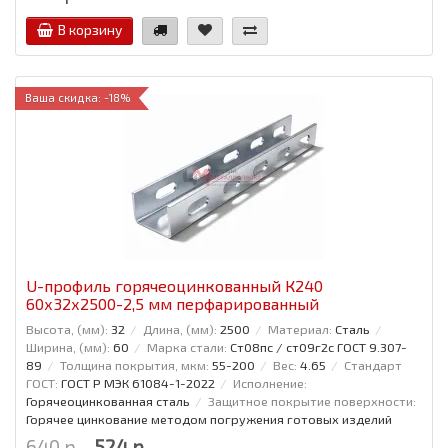
В корзину
Ваша скидка: -18%
U-профиль горячеоцинкованный К240
60x32x2500-2,5 мм перфарированный
Высота, (мм):
32
Длина, (мм):
2500
Материал:
Сталь
Ширина, (мм):
60
Марка стали:
Ст08пс / ст09г2с ГОСТ 9.307-
89
Толщина покрытия, мкм:
55-200
Вес:
4.65
Стандарт
ГОСТ:
ГОСТ Р МЭК 61084-1-2022
Исполнение:
Горячеоцинкованная сталь
Защитное покрытие поверхности:
Горячее цинкование методом погружения готовых изделий
640 р.
524 р.