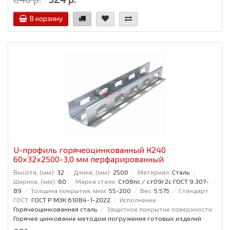
В корзину
U-профиль горячеоцинкованный К240
60x32x2500-3,0 мм перфарированный
Высота, (мм):
32
Длина, (мм):
2500
Материал:
Сталь
Ширина, (мм):
60
Марка стали:
Ст08пс / ст09г2с ГОСТ 9.307-
89
Толщина покрытия, мкм:
55-200
Вес:
5.575
Стандарт
ГОСТ:
ГОСТ Р МЭК 61084-1-2022
Исполнение:
Горячеоцинкованная сталь
Защитное покрытие поверхности:
Горячее цинкование методом погружения готовых изделий