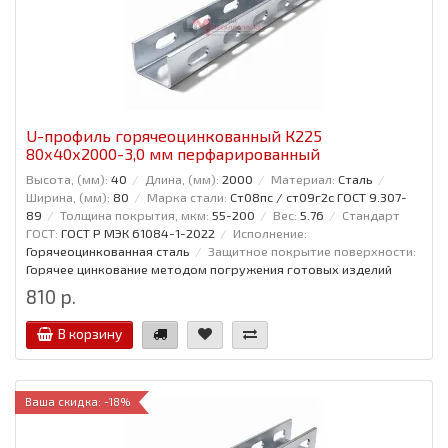
U-профиль горячеоцинкованный К225
80x40x2000-3,0 мм перфарированный
Высота, (мм):
40
Длина, (мм):
2000
Материал:
Сталь
Ширина, (мм):
80
Марка стали:
Ст08пс / ст09г2с ГОСТ 9.307-
89
Толщина покрытия, мкм:
55-200
Вес:
5.76
Стандарт
ГОСТ:
ГОСТ Р МЭК 61084-1-2022
Исполнение:
Горячеоцинкованная сталь
Защитное покрытие поверхности:
Горячее цинкование методом погружения готовых изделий
810 р.
В корзину
Ваша скидка: -18%