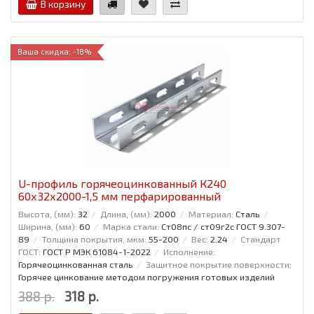
В корзину
Ваша скидка: -18%
U-профиль горячеоцинкованный К240
60x32x2000-1,5 мм перфарированный
Высота, (мм):
32
Длина, (мм):
2000
Материал:
Сталь
Ширина, (мм):
60
Марка стали:
Ст08пс / ст09г2с ГОСТ 9.307-
89
Толщина покрытия, мкм:
55-200
Вес:
2.24
Стандарт
ГОСТ:
ГОСТ Р МЭК 61084-1-2022
Исполнение:
Горячеоцинкованная сталь
Защитное покрытие поверхности:
Горячее цинкование методом погружения готовых изделий
388 р.
318 р.