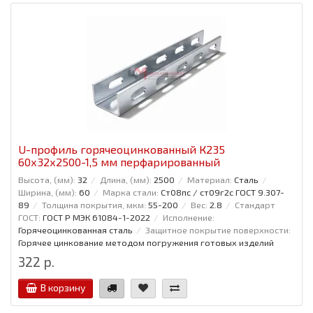
U-профиль горячеоцинкованный К235
60x32x2500-1,5 мм перфарированный
Высота, (мм):
32
Длина, (мм):
2500
Материал:
Сталь
Ширина, (мм):
60
Марка стали:
Ст08пс / ст09г2с ГОСТ 9.307-
89
Толщина покрытия, мкм:
55-200
Вес:
2.8
Стандарт
ГОСТ:
ГОСТ Р МЭК 61084-1-2022
Исполнение:
Горячеоцинкованная сталь
Защитное покрытие поверхности:
Горячее цинкование методом погружения готовых изделий
322 р.
В корзину