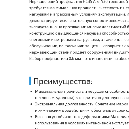
Нержавеющий профнастил НС35 AISI 430 толщиной 
требуется максимальная прочность, жесткость и н
нагрузкам и агрессивным условиям эксплуатации. 
демонстрирует исключительную сопротивляемость 
эксплуатацию на протяжении многих десятилетий б
конструкцию с выдающейся несущей способностью,
снеговыми и ветровыми нагрузками, а также для с
обслуживании, покраске или защитных покрытиях, 
нержавеющей стали придает сооружениям внушител
Выбор профнастила 0.6 мм – это инвестиция в абсо
Преимущества:
Максимальная прочность и несущая способность
ветровым, ударным), что критично для крупных 
Экстремальная долговечность: Сочетание марки
и химическим воздействиям, обеспечивая срок сл
Высокая устойчивость к деформациям: Материа
использования в условиях интенсивной эксплуат