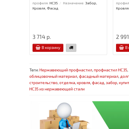
профиля:
НС35
Назначение:
Забор,
профил
Кровля, Фасад
Кровля
3 714 р.
2 991
В корзину
В
Теги:
Нержавеющий профнастил
,
профнастил НС35
,
облицовочный материал
,
фасадный материал
,
дол
строительство
,
отделка
,
кровля
,
фасад
,
забор
,
купи
НС35 из нержавеющей стали