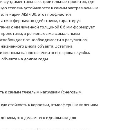
 и фундаментальных строительных проектов, где
сшую степень устойчивости к самым экстремальным
ли марки AISI 430, этот профнастил
м атмосферным воздействиям, гарантируя
етании с увеличенной толщиной 0.6 мм формирует
 пролетами, в регионах с максимальными
 освобождает от необходимости в регулярном
 жизненного цикла объекта. Эстетика
изменным на протяжении всего срока службы.
 объекта на долгие годы.
ть к самым тяжелым нагрузкам (снеговым,
тную стойкость к коррозии, атмосферным явлениям
дениям, что делает его идеальным для