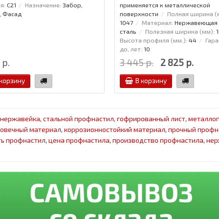
я:
С21
Назначение:
Забор,
применяется к металлической
, Фасад
поверхности
Полная ширина (
1047
Материал:
Нержавеющая
сталь
Полезная ширина (мм):
Высота профиля (мм.):
44
Гара
до, лет:
10
 р.
3 445 р.
2 825 р.
 корзину
В корзину
нержавейка
,
стальной профнастил
,
гофрированный лист
,
металло
говечный материал
,
коррозионностойкий материал
,
прочный профн
ть профнастил
,
цена профнастила
,
производство профнастила
,
нер