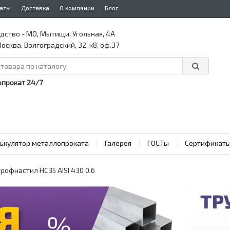
аты
Доставка
О компании
Блог
дство - МО, Мытищи, Угольная, 4А
осква, Волгоградский, 32, к8, оф.37
прокат 24/7
ькулятор металлопроката
Галерея
ГОСТы
Сертификат
офнастил НС35 AISI 430 0.6