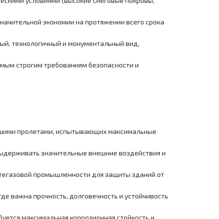
ческими условиями (высокие снеговые покровы,
значительной экономии на протяжении всего срока
й, технологичный и монументальный вид,
амым строгим требованиям безопасности и
льшими пролетами, испытывающих максимальные
выдерживать значительные внешние воздействия и
фтегазовой промышленности для защиты зданий от
де важна прочность, долговечность и устойчивость
ебуется максимальная коррозионная стойкость и