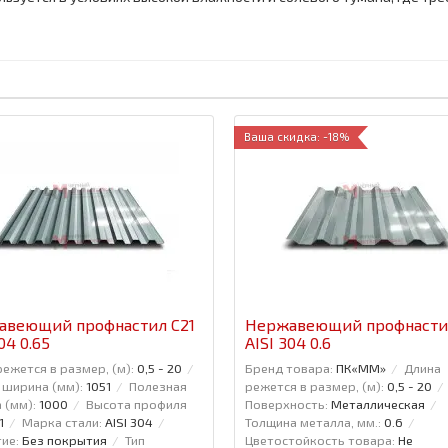
Ваша скидка: -18%
авеющий профнастил С21
Нержавеющий профнасти
04 0.65
AISI 304 0.6
ежется в размер, (м):
0,5 - 20
Бренд товара:
ПК«ММ»
Длина
 ширина (мм):
1051
Полезная
режется в размер, (м):
0,5 - 20
 (мм):
1000
Высота профиля
Поверхность:
Металлическая
1
Марка стали:
AISI 304
Толщина металла, мм.:
0.6
ие:
Без покрытия
Тип
Цветостойкость товара:
Не