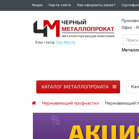
Акции
Карта-сайта
Как оформить заказ?
Сертифик
Произво
Офис - М
Ваш город:
Эль-Монте
Металло
КАТАЛОГ МЕТАЛЛОПРОКАТА
Кал
Нержавеющий профнастил
Нержавеющий пр