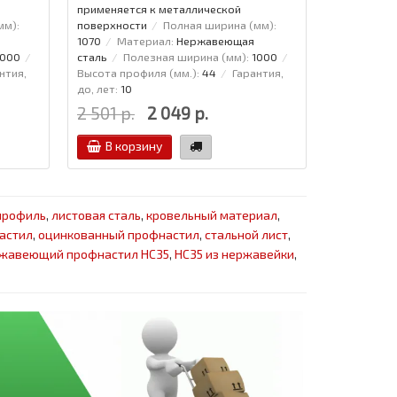
применяется к металлической
мм):
поверхности
Полная ширина (мм):
1070
Материал:
Нержавеющая
1000
сталь
Полезная ширина (мм):
1000
нтия,
Высота профиля (мм.):
44
Гарантия,
до, лет:
10
2 501 р.
2 049 р.
В корзину
профиль
,
листовая сталь
,
кровельный материал
,
астил
,
оцинкованный профнастил
,
стальной лист
,
жавеющий профнастил НС35
,
НС35 из нержавейки
,