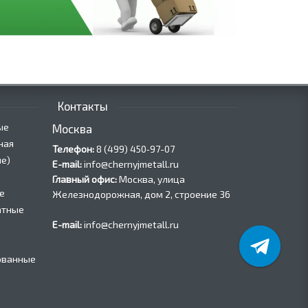
Контакты
ые
Москва
ная
Телефон:
8 (499) 450‑97-07
е)
E-mail:
info@chernyjmetall.ru
Главный офис:
Москва, улица
е
Железнодорожная, дом 2, строение 36
атные
E-mail:
info@chernyjmetall.ru
ованные