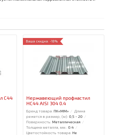
Ваша скидка: -18%
л С44
Нержавеющий профнастил
НС44 AISI 304 0.4
Бренд товара:
ПК«ММ»
Длина
режется в размер, (м):
0,5 - 20
Поверхность:
Металлическая
Толщина металла, мм.:
0.4
Цветостойкость товара:
Не