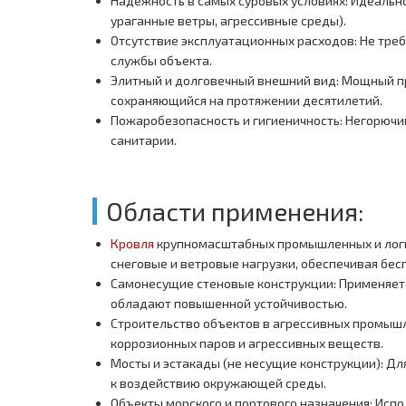
Надежность в самых суровых условиях: Идеальн
ураганные ветры, агрессивные среды).
Отсутствие эксплуатационных расходов: Не треб
службы объекта.
Элитный и долговечный внешний вид: Мощный п
сохраняющийся на протяжении десятилетий.
Пожаробезопасность и гигиеничность: Негорючи
санитарии.
Области применения:
Кровля
крупномасштабных промышленных и логи
снеговые и ветровые нагрузки, обеспечивая бе
Самонесущие стеновые конструкции: Применяет
обладают повышенной устойчивостью.
Строительство объектов в агрессивных промышл
коррозионных паров и агрессивных веществ.
Мосты и эстакады (не несущие конструкции): Дл
к воздействию окружающей среды.
Объекты морского и портового назначения: Испо