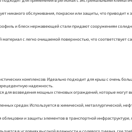
о подходит для применения в регионах с экстремальными климати
ует никакого обслуживания, покраски или защиты, что приводит к 
рофиль и блеск нержавеющей стали придают сооружениям солидны
й материал с легко очищаемой поверхностью, что соответствует с
стических комплексов: Идеально подходит для крыш с очень бо
спрецедентную надежность.
ся для возведения мощных стеновых ограждений, которые могут 
енных средах: Используется в химической, металлургической, не
я облицовки и защиты элементов в транспортной инфраструктуре, г
льзуется в условиях высокой влажности и солевого тумана, где тр