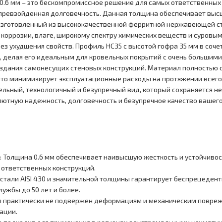
0.6 мм – это бескомпромиссное решение для самых ответственных
епревзойденная долговечность. Данная толщина обеспечивает вы
Изготовленный из высококачественной ферритной нержавеющей ста
коррозии, влаге, широкому спектру химических веществ и суровы
ез ухудшения свойств. Профиль НС35 с высотой гофра 35 мм в соч
 делая его идеальным для кровельных покрытий с очень большими
оздания самонесущих стеновых конструкций. Материал полностью
что минимизирует эксплуатационные расходы на протяжении всего
ьный, технологичный и безупречный вид, который сохраняется не
лютную надежность, долговечность и безупречное качество вашего
: Толщина 0.6 мм обеспечивает наивысшую жесткость и устойчивос
и ответственных конструкций.
 стали AISI 430 и значительной толщины гарантирует беспрецеден
ужбы до 50 лет и более.
л практически не подвержен деформациям и механическим повреж
ации.