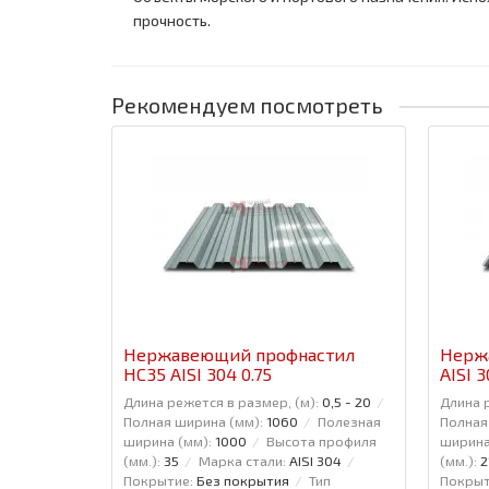
прочность.
Рекомендуем посмотреть
Нержавеющий профнастил
Нерж
НС35 AISI 304 0.75
AISI 3
Длина режется в размер, (м):
0,5 - 20
Длина р
Полная ширина (мм):
1060
Полезная
Полная
ширина (мм):
1000
Высота профиля
ширина
(мм.):
35
Марка стали:
AISI 304
(мм.):
2
Покрытие:
Без покрытия
Тип
Покрыт