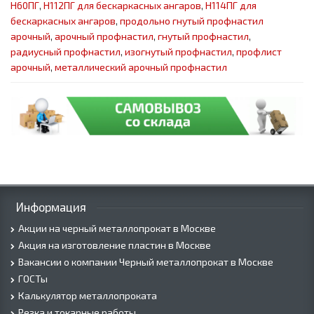
Н60ПГ
,
Н112ПГ для бескаркасных ангаров
,
Н114ПГ для
бескаркасных ангаров
,
продольно гнутый профнастил
арочный
,
арочный профнастил
,
гнутый профнастил
,
радиусный профнастил
,
изогнутый профнастил
,
профлист
арочный
,
металлический арочный профнастил
Информация
Акции на черный металлопрокат в Москве
Акция на изготовление пластин в Москве
Вакансии о компании Черный металлопрокат в Москве
ГОСТы
Калькулятор металлопроката
Резка и токарные работы