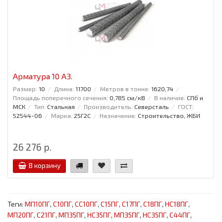
Арматура 10 А3.
Размер:
10
Длина:
11700
Метров в тонне:
1620,74
Площадь поперечного сечения:
0,785 см/кВ
В наличие:
СПб и
МСК
Тип:
Стальная
Производитель:
Северсталь
ГОСТ:
52544-06
Марка:
25Г2С
Назначение:
Строительство, ЖБИ
26 276 р.
В корзину
Теги:
МП10ПГ
,
С10ПГ
,
СС10ПГ
,
С15ПГ
,
С17ПГ
,
С18ПГ
,
НС18ПГ
,
МП20ПГ
,
С21ПГ
,
МП35ПГ
,
НС35ПГ
,
МП35ПГ
,
НС35ПГ
,
С44ПГ
,