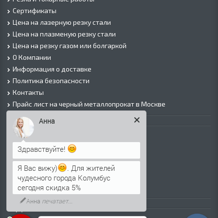
Сертификаты
Цена на лазерную резку стали
Цена на плазменую резку стали
Цена на резку газом или болгаркой
О Компании
Информация о доставке
Политика безопасности
Контакты
Прайс лист на черный металлопрокат в Москве
Анна
Листовой прокат
Лист г/к
Здравствуйте!
Лист х/к
Просечно-вытяжной лист (ПВЛ)
Я Вас вижу)
. Для жителей
Лист рифленый
чудесного города Колумбус
Лист оцинкованный
сегодня скидка 5%
Анна
печатает...
Трубы