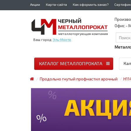
Акции
Карта-сайта
Как оформить заказ?
Сертифик
Произво
Офис - М
Ваш город:
Эль-Монте
Металло
КАТАЛОГ МЕТАЛЛОПРОКАТА
Кал
Продольно гнутый профнастил арочный
Н11