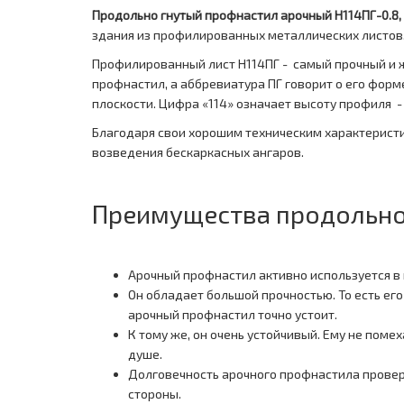
Продольно гнутый профнастил арочный H114ПГ-0.8,
здания из профилированных металлических листов
Профилированный лист Н114ПГ - самый прочный и ж
профнастил, а аббревиатура ПГ говорит о его форм
плоскости. Цифра «114» означает высоту профиля 
Благодаря свои хорошим техническим характерист
возведения бескаркасных ангаров.
Преимущества продольно 
Арочный профнастил активно используется в 
Он обладает большой прочностью. То есть ег
арочный профнастил точно устоит.
К тому же, он очень устойчивый. Ему не пом
душе.
Долговечность арочного профнастила провер
стороны.