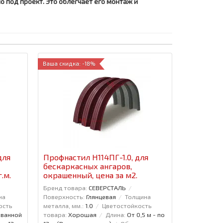
 под проект. Это облегчает его монтаж и
Ваша скидка: -18%
для
Профнастил H114ПГ-1.0, для
бескаркасных ангаров,
.м.
окрашенный, цена за м2.
Бренд товара:
СЕВЕРСТАЛЬ
на
Поверхность:
Глянцевая
Толщина
ость
металла, мм.:
1.0
Цветостойкость
ованной
товара:
Хорошая
Длина:
От 0,5 м - по