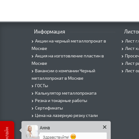
Информация
Листо
Акции на черный металлопрокат в
Лист г
Москве
Лист х
Акция на изготовление пластин в
Просеч
Москве
Лист 
Вакансии о компании Черный
Лист 
металлопрокат в Москве
ГОСТы
Калькулятор металлопроката
Резка и токарные работы
Сертификаты
Цена на лазерную резку стали
Цена на плазменую резку стали
Анна
Цена на резку газом или болгаркой
Здравствуйте!
О Компании