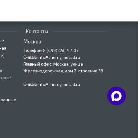
Контакты
ые
Москва
ная
Телефон:
8 (499) 450‑97-07
е)
E-mail:
info@chernyjmetall.ru
Главный офис:
Москва, улица
е
Железнодорожная, дом 2, строение 36
атные
E-mail:
info@chernyjmetall.ru
ованные