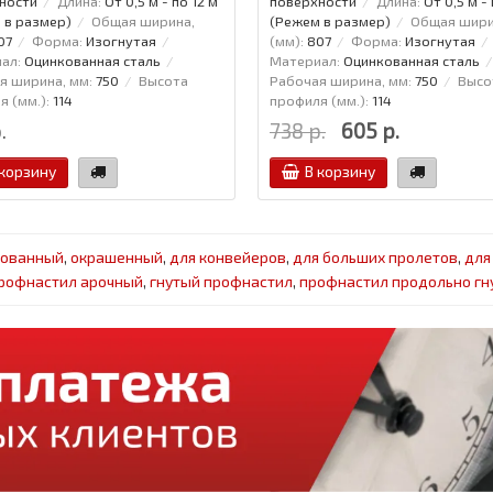
ности
Длина:
От 0,5 м - по 12 м
поверхности
Длина:
От 0,5 м - 
 в размер)
Общая ширина,
(Режем в размер)
Общая шири
07
Форма:
Изогнутая
(мм):
807
Форма:
Изогнутая
ал:
Оцинкованная сталь
Материал:
Оцинкованная сталь
я ширина, мм:
750
Высота
Рабочая ширина, мм:
750
Высо
 (мм.):
114
профиля (мм.):
114
.
738 р.
605 р.
 корзину
В корзину
кованный
,
окрашенный
,
для конвейеров
,
для больших пролетов
,
для
рофнастил арочный
,
гнутый профнастил
,
профнастил продольно гн