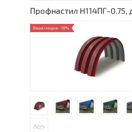
Профнастил H114ПГ-0.75, 
Ваша скидка: -18%