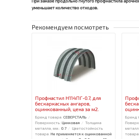
При заказе продольно гнутого профнастила арочног
уменьшает количество отходов.
Рекомендуем посмотреть
Профнастил H114ПГ-0.7, для
Профн
бескаркасных ангаров,
беска
оцинкованный, цена за м2.
оцинк
Бренд товара:
СЕВЕРСТАЛЬ
Бренд 
Поверхность:
Цинковая
Толщина
Поверх
металла, мм.:
0.7
Цветостойкость
металла
товара:
Не применяется к оцинкованной
товара