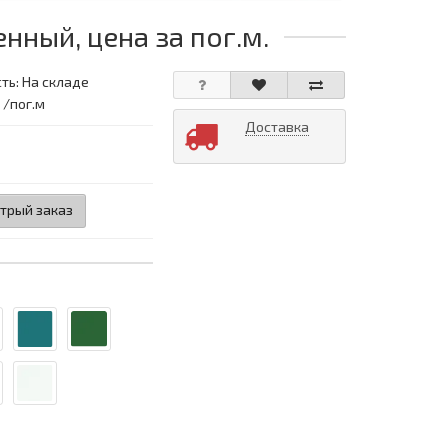
нный, цена за пог.м.
ть: На складе
 /пог.м
Доставка
трый заказ