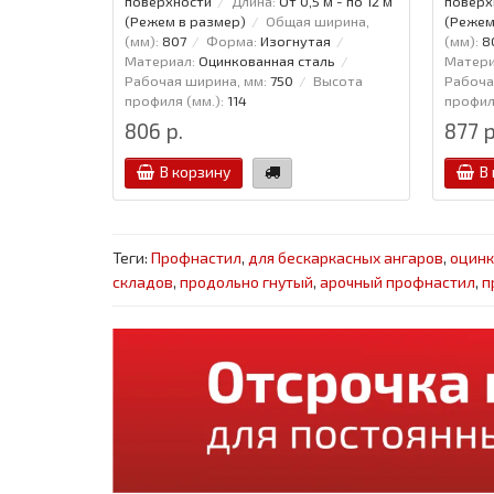
поверхности
Длина:
От 0,5 м - по 12 м
поверх
(Режем в размер)
Общая ширина,
(Режем
(мм):
807
Форма:
Изогнутая
(мм):
8
Материал:
Оцинкованная сталь
Матери
Рабочая ширина, мм:
750
Высота
Рабоча
профиля (мм.):
114
профиля
806 р.
877 р
В корзину
В
Теги:
Профнастил
,
для бескаркасных ангаров
,
оцин
складов
,
продольно гнутый
,
арочный профнастил
,
п