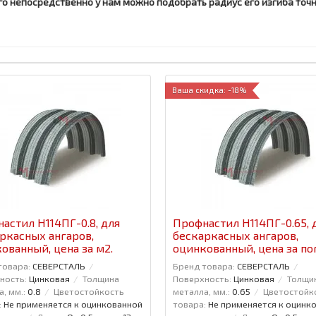
о непосредственно у нам можно подобрать радиус его изгиба точно
Ваша скидка: -18%
астил H114ПГ-0.8, для
Профнастил H114ПГ-0.65, 
ркасных ангаров,
бескаркасных ангаров,
ованный, цена за м2.
оцинкованный, цена за пог
товара:
СЕВЕРСТАЛЬ
Бренд товара:
СЕВЕРСТАЛЬ
ность:
Цинковая
Толщина
Поверхность:
Цинковая
Толщи
, мм.:
0.8
Цветостойкость
металла, мм.:
0.65
Цветостойк
:
Не применяется к оцинкованной
товара:
Не применяется к оцинк