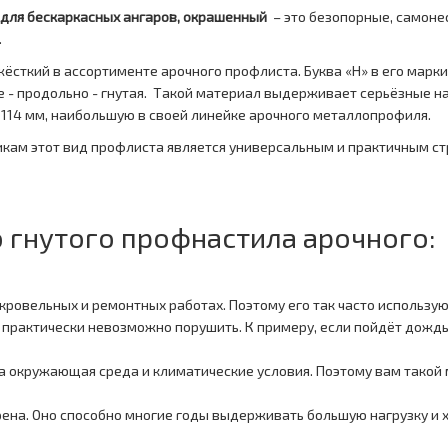
 для бескаркасных ангаров, окрашенный
– это безопорные, самоне
.
ёсткий в ассортименте арочного профлиста. Буква «Н» в его марк
е - продольно - гнутая. Такой материал выдерживает серьёзные н
- 114 мм, наибольшую в своей линейке арочного металлопрофиля.
икам этот вид профлиста является универсальным и практичным с
гнутого профнастила арочного:
кровельных и ремонтных работах. Поэтому его так часто использую
о практически невозможно порушить. К примеру, если пойдёт дождь
еха окружающая среда и климатические условия. Поэтому вам такой
ена. Оно способно многие годы выдерживать большую нагрузку и 