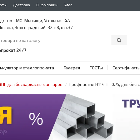
аты
Доставка
О компании
Блог
дство - МО, Мытищи, Угольная, 4А
осква, Волгоградский, 32, к8, оф.37
прокат 24/7
ькулятор металлопроката
Галерея
ГОСТы
Сертификат
4ПГ для бескаркасных ангаров
Профнастил H114ПГ-0.75, для беск