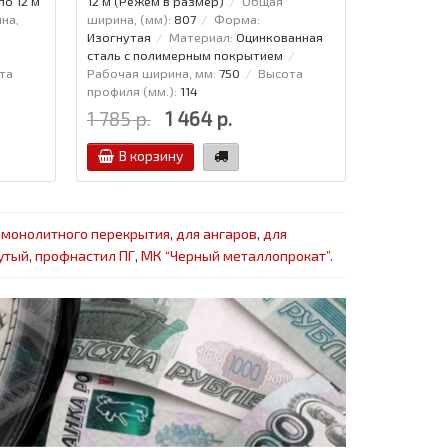
по 12 м
12 м (Режем в размер)
Общая
на,
ширина, (мм):
807
Форма:
Изогнутая
Материал:
Оцинкованная
сталь с полимерным покрытием
та
Рабочая ширина, мм:
750
Высота
профиля (мм.):
114
1 785 р.
1 464 р.
В корзину
 монолитного перекрытия
,
для ангаров
,
для
утый
,
профнастил ПГ
,
МК “Черный металлопрокат”.