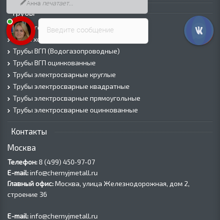
Анна
печатает...
Трубы
Трубы горячедеформированные
Введите сообщение
Труба холоднодеформированная
Трубы ВГП (Водогазопроводные)
Трубы ВГП оцинкованные
Трубы электросварные круглые
Трубы электросварные квадратные
Трубы электросварные прямоугольные
Трубы электросварные оцинкованные
Контакты
Москва
Телефон:
8 (499) 450‑97-07
E-mail:
info@chernyjmetall.ru
Главный офис:
Москва, улица Железнодорожная, дом 2,
строение 36
E-mail:
info@chernyjmetall.ru