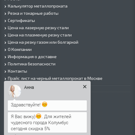
Калькулятор металлопроката
Резка и токарные работы
Сертификаты
Цена на лазерную резку стали
Цена на плазменую резку стали
Цена на резку газом или болгаркой
О Компании
Информация о доставке
Политика безопасности
Контакты
Прайс лист на черный металлопрокат в Москве
Анна
Листовой прокат
Лист г/к
Здравствуйте!
Лист х/к
Просечно-вытяжной лист (ПВЛ)
Я Вас вижу)
. Для жителей
чудесного города Колумбус
Лист рифленый
сегодня скидка 5%
Лист оцинкованный