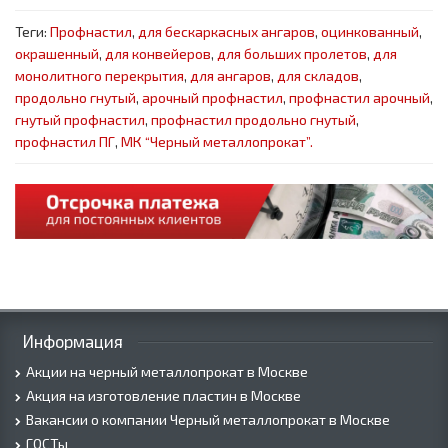
Теги:
Профнастил
,
для бескаркасных ангаров
,
оцинкованный
,
окрашенный
,
для конвейеров
,
для больших пролетов
,
для
монолитного перекрытия
,
для ангаров
,
для складов
,
продольно гнутый
,
арочный профнастил
,
профнастил арочный
,
гнутый профнастил
,
профнастил продольно гнутый
,
профнастил ПГ
,
МК “Черный металлопрокат”.
Информация
Акции на черный металлопрокат в Москве
Акция на изготовление пластин в Москве
Вакансии о компании Черный металлопрокат в Москве
ГОСТы