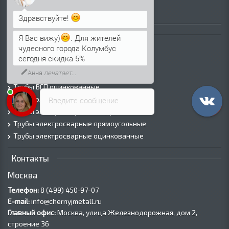
Лист оцинкованный
Здравствуйте!
Трубы
Я Вас вижу)
. Для жителей
чудесного города Колумбус
Трубы горячедеформированные
сегодня скидка 5%
Труба холоднодеформированная
Анна
печатает...
Трубы ВГП (Водогазопроводные)
Трубы ВГП оцинкованные
Трубы электросварные круглые
Введите сообщение
Трубы электросварные квадратные
Трубы электросварные прямоугольные
Трубы электросварные оцинкованные
Контакты
Москва
Телефон:
8 (499) 450‑97-07
E-mail:
info@chernyjmetall.ru
Главный офис:
Москва, улица Железнодорожная, дом 2,
строение 36