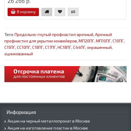
26 266 р.
В корзину
Теги:
Продольно-гнутый профнастил арочный
,
Арочный
профнастил для укрытии конвейеров
,
МП20ПГ
,
МП10ПГ
,
С10ПГ
,
С15ПГ
,
СС10ПГ
,
С18ПГ
,
С17ПГ
,
НС18ПГ
,
С44ПГ
,
окрашенный
,
оцинкованный
Информация
Акции на черный металлопрокат в Москве
Акция на изготовление пластин в Москве